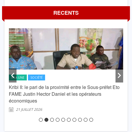
RECENTS
A LA UNE
SOCIÉTÉ
A L
Kribi II: le pari de la proximité entre le Sous-préfet Eto
krib
FAME Justin Hector Daniel et les opérateurs
Lond
économiques
2
21 JUILLET 2026