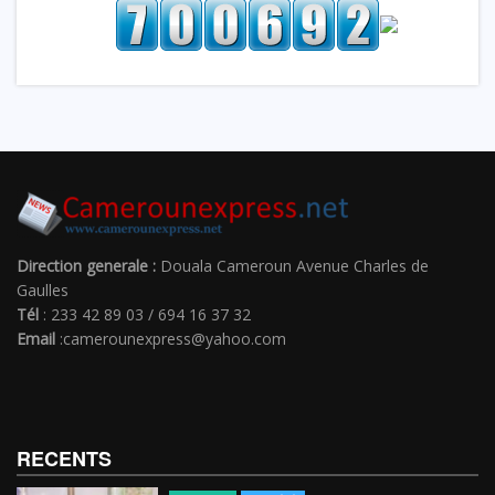
Direction generale :
Douala Cameroun Avenue Charles de
Gaulles
Tél
: 233 42 89 03 / 694 16 37 32
Email
:camerounexpress@yahoo.com
RECENTS