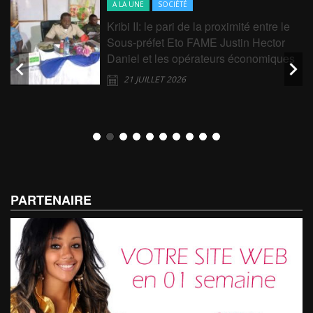
A LA UNE
SOCIÉTÉ
Kribi II: le pari de la proximité entre le
Sous-préfet Eto FAME Justin Hector
Daniel et les opérateurs économiques
21 JUILLET 2026
PARTENAIRE