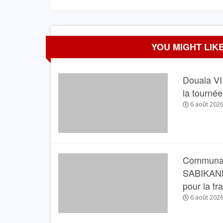
Partager
YOU MIGHT LIKE
Douala VI:
la tourné
6 août 202
Communau
SABIKANDA 
pour la tr
6 août 202