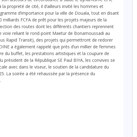
 propreté de cité, il d’ailleurs invité les hommes et
ramme d’importance pour la ville de Douala, tout en disant
0 milliards FCFA de prêt pour les projets majeurs de la
tion des routes dont les différents chantiers reprennent
ne voie reliant le rond-point Maetur de Bonamoussadi au
us Rapid Transit), des projets qui permettront de redorer
DINE a également rappelé que près d’un millier de femmes
e du buffet, les prestations artistiques et la coupure de
du président de la République SE Paul BIYA, les convives se
le avec dans le viseur, le soutien de la candidature du
025. La soirée a été rehaussée par la présence du
.