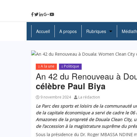
Accueil
A propos
Rubriques
Médiat
A La Une
Politique
A la une
Politique
Economie
An 42 du Renouveau à Do
célèbre Paul Biya
Education
Société
9 novembre 2024
La rédaction
Le Parc des sports et loisirs de la communauté u
Santé
de la capitale économique a servi de cadre le 06
Amazones de la propreté de Douala Clean City, 
Culture
de l’accession à la magistrature suprême du prés
Sous la présidence du Dr. Roger MBASSA NDINE m