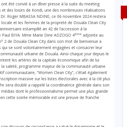
t été convié à un dîner presse à la suite du meeting
 et des loisirs de Kondi, une des nombreuses réalisations
par Dr. Roger MBASSA NDINE, ce 06 novembre 2024 restera
 locale et les femmes de la propreté de Douala Clean City
anniversaire estampillé an 42 de l’accession à la
ème
que Paul BIYA. Mme Marie Dine ADZOGO 4
adjointe au
o
n
2 de Douala Clean City dans son mot de bienvenue a
ui se sont volontairement engagées et consacrer leur
la communauté urbaine de Douala. Ainsi chaque jour depuis le
ent les artères de la capitale économique afin de lui
e la saleté, programme majeur de la communauté urbaine
cutif communautaire, “Women Clean City”, c’était également
scription massive sur les listes électorales avec à la clé plus
fre sera doublé a rappelé la coordinatrice générale dans son
 médias dont le professionnalisme permet une plus grande
ce en cette soirée mémorable est une preuve de franche
son discours de circonstance a salué le dynamisme et le