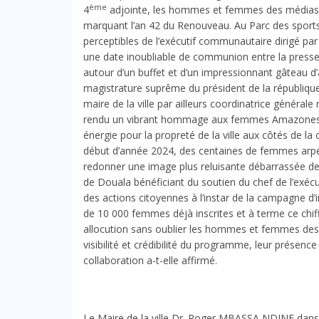
ème
4
adjointe, les hommes et femmes des médias on
marquant l’an 42 du Renouveau. Au Parc des sports
perceptibles de l’exécutif communautaire dirigé 
une date inoubliable de communion entre la presse
autour d’un buffet et d’un impressionnant gâteau d’
magistrature suprême du président de la républi
maire de la ville par ailleurs coordinatrice générale 
rendu un vibrant hommage aux femmes Amazones q
énergie pour la propreté de la ville aux côtés de 
début d’année 2024, des centaines de femmes arpent
redonner une image plus reluisante débarrassée d
de Douala bénéficiant du soutien du chef de l’exé
des actions citoyennes à l’instar de la campagne d’in
de 10 000 femmes déjà inscrites et à terme ce chif
allocution sans oublier les hommes et femmes des
visibilité et crédibilité du programme, leur présen
collaboration a-t-elle affirmé.
Le Maire de la ville Dr. Roger MBASSA NDINE dans 