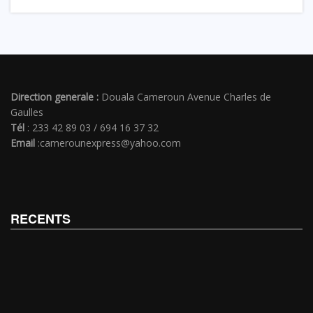
Direction generale :
Douala Cameroun Avenue Charles de
Gaulles
Tél
: 233 42 89 03 / 694 16 37 32
Email
:camerounexpress@yahoo.com
RECENTS