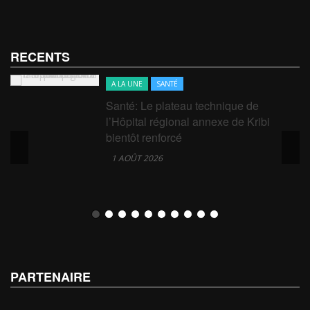
RECENTS
A LA UNE
SANTÉ
n
Santé: Le plateau technique de
l’Hôpital régional annexe de Kribi
bientôt renforcé
1 AOÛT 2026
PARTENAIRE