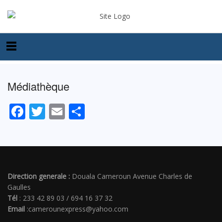
Médiathèque
Facebook
Twitter
Email
Partager
Direction generale :
Douala Cameroun Avenue Charles de
Gaulles
Tél
: 233 42 89 03 / 694 16 37 32
Email
:camerounexpress@yahoo.com