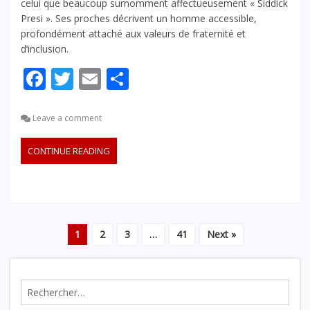
celui que beaucoup surnomment affectueusement « Siddick
Presi ». Ses proches décrivent un homme accessible,
profondément attaché aux valeurs de fraternité et
d’inclusion.
Facebook
Twitter
Email
Partager
Leave a comment
CONTINUE READING
1
2
3
…
41
Next »
Rechercher :