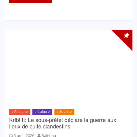
A la une
Culture
Société
Kribi II: Le sous-préfet déclare la guerre aux
lieux de culte clandestins
5 août 2026
Balebna