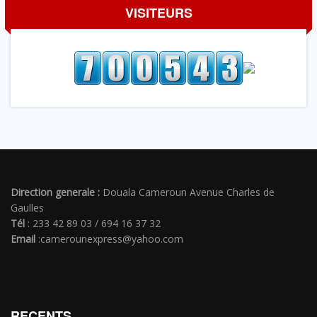
VISITEURS
Direction generale :
Douala Cameroun Avenue Charles de
Gaulles
Tél
: 233 42 89 03 / 694 16 37 32
Email
:camerounexpress@yahoo.com
RECENTS