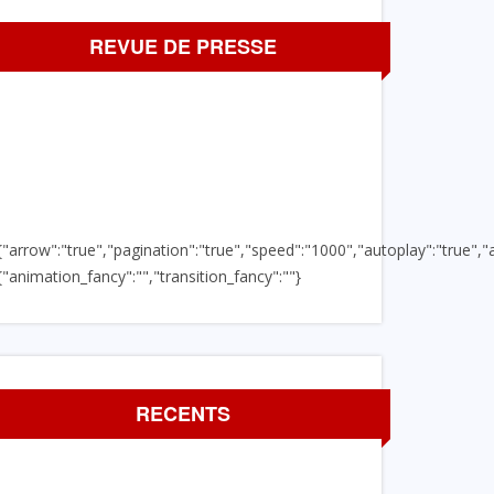
REVUE DE PRESSE
{"arrow":"true","pagination":"true","speed":"1000","autoplay":"true","a
{"animation_fancy":"","transition_fancy":""}
RECENTS