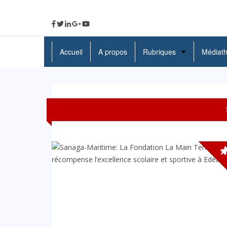
Accueil
A propos
Rubriques
Médiat
A La Une
Politique
Economie
Education
Société
Santé
Culture