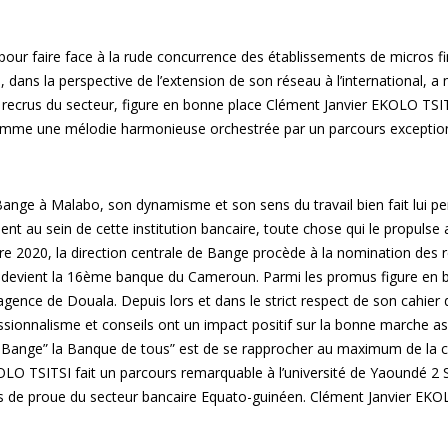
 pour faire face à la rude concurrence des établissements de micros f
ans la perspective de l’extension de son réseau à l’international, a m
 recrus du secteur, figure en bonne place Clément Janvier EKOLO TSITSI
 comme une mélodie harmonieuse orchestrée par un parcours exception
ange à Malabo, son dynamisme et son sens du travail bien fait lui p
nt au sein de cette institution bancaire, toute chose qui le propulse
20, la direction centrale de Bange procède à la nomination des respo
devient la 16ème banque du Cameroun. Parmi les promus figure en b
e de Douala. Depuis lors et dans le strict respect de son cahier de 
nnalisme et conseils ont un impact positif sur la bonne marche assez
 de Bange” la Banque de tous” est de se rapprocher au maximum de la c
O TSITSI fait un parcours remarquable à l’université de Yaoundé 2 S
es de proue du secteur bancaire Equato-guinéen. Clément Janvier EKOL