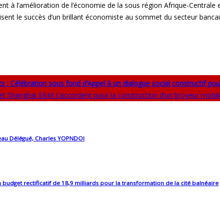
 à l’amélioration de l’économie de la sous région Afrique-Centrale et 
isent le succès d’un brillant économiste au sommet du secteur banca
s : Célébration sous fond d’Appel à un dialogue social constructif pou
 et Shanghai SBM s’accordent pour la construction d’un broyeur mobi
uveau Délégué, Charles YOPNDOI
et rectificatif de 18,9 milliards pour la transformation de la cité balnéaire