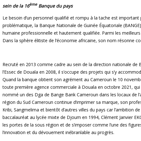
ème
sein de la 16
Banque du pays
Le besoin d’un personnel qualifié et rompu à la tache est important
problématique, la Banque Nationale de Guinée Équatoriale (BANGE), d
humaine professionnelle et hautement qualifiée. Parmi les meilleurs
Dans la sphère élitiste de l’économie africaine, son nom résonne
Recruté en 2013 comme cadre au sein de la direction nationale de B
l’Essec de Douala en 2008, il s’occupe des projets qui s’y accommode
Quand la banque obtient son agrément au Cameroun le 10 novembre 20
toute première agence commerciale à Douala en octobre 2021, qui 
nommé un des Dga de Bange Bank Cameroun dans les locaux de l’agenc
région du Sud Cameroun continue d’imprimer sa marque, son professio
Kribi, Sangmelima et bientôt d’autres villes du pays car l’ambition
baccalauréat au lycée mixte de Djoum en 1994, Clément Janvier EKOL
les portes de la sous région et de s’imposer comme l’une des figur
l’innovation et du dévouement inébranlable au progrès.