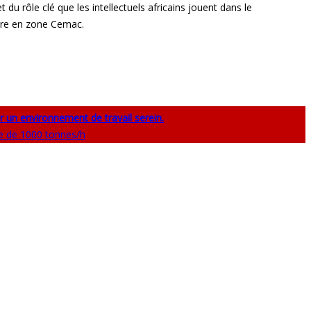
du rôle clé que les intellectuels africains jouent dans le
ire en zone Cemac.
r un environnement de travail serein.
le de 1000 tonnes/h