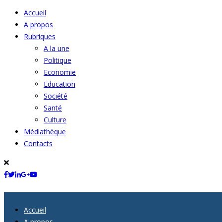
Accueil
A propos
Rubriques
A la une
Politique
Economie
Education
Société
Santé
Culture
Médiathèque
Contacts
Accueil
A propos