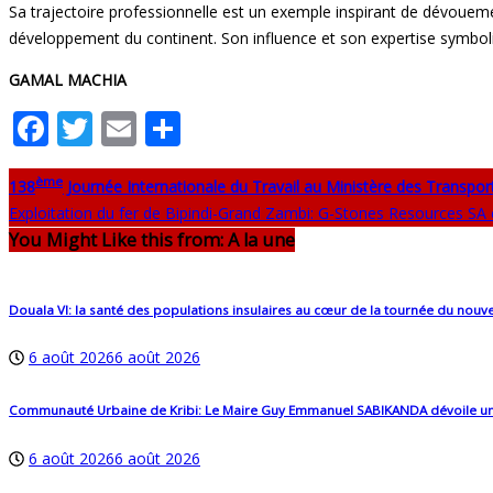
Sa trajectoire professionnelle est un exemple inspirant de dévouement
développement du continent. Son influence et son expertise symbol
GAMAL MACHIA
Facebook
Twitter
Email
Partager
ème
138
Journée Internationale du Travail au Ministère des Transport
Exploitation du fer de Bipindi-Grand Zambi: G-Stones Resources SA
You Might Like this from: A la une
Douala VI: la santé des populations insulaires au cœur de la tournée du no
6 août 2026
6 août 2026
Communauté Urbaine de Kribi: Le Maire Guy Emmanuel SABIKANDA dévoile un budg
6 août 2026
6 août 2026