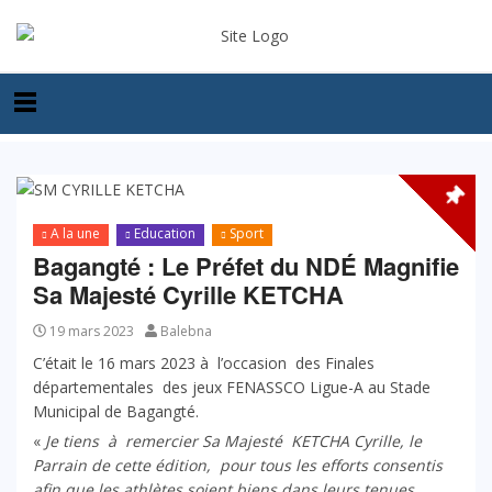
A la une
Education
Sport
Bagangté : Le Préfet du NDÉ Magnifie
Sa Majesté Cyrille KETCHA
19 mars 2023
Balebna
C’était le 16 mars 2023 à l’occasion des Finales
départementales des jeux FENASSCO Ligue-A au Stade
Municipal de Bagangté.
«
Je tiens à remercier Sa Majesté KETCHA Cyrille, le
Parrain de cette édition, pour tous les efforts consentis
afin que les athlètes soient biens dans leurs tenues