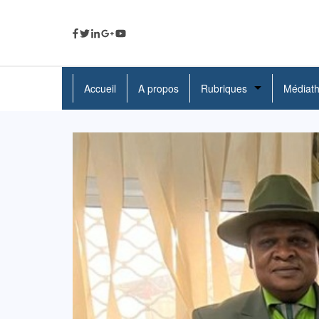
Accueil
A propos
Rubriques
Médiat
A La Une
Politique
Economie
Education
Société
Santé
Culture