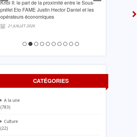
Kribi II: le pari de la proximité entre le Sous-
kribi: Le PAK par
préfet Eto FAME Justin Hector Daniel et les
vacances à Lond
opérateurs économiques
20 JUILLET 2026
21 JUILLET 2026
CATÉGORIES
A la une
(783)
Culture
(22)