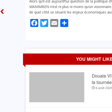
Alors qu’il est aujourd’hui question de la politique d
Clément Janvier EKOLO TSITS
MANIMBEN n’est ni plus ni moins qu’un visionnaire. 
économiste au service de 
de quel côté se situent les enjeux économiques au
Cameroun
Facebook
Twitter
Email
Partager
3 MAI 2024
YOU MIGHT LIKE
Douala VI:
la tourné
6 août 202