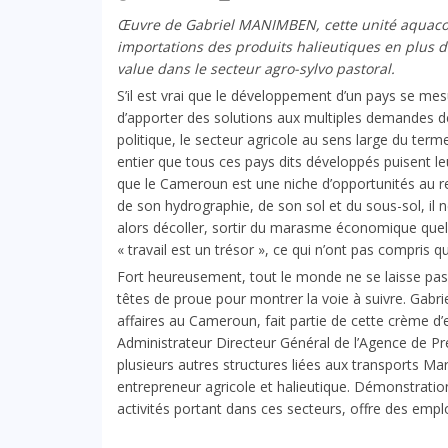
Œuvre de Gabriel MANIMBEN, cette unité aquacol
importations des produits halieutiques en plus 
value dans le secteur agro-sylvo pastoral.
S’il est vrai que le développement d’un pays se me
d’apporter des solutions aux multiples demandes de l
politique, le secteur agricole au sens large du ter
entier que tous ces pays dits développés puisent le
que le Cameroun est une niche d’opportunités au reg
de son hydrographie, de son sol et du sous-sol, il ne 
alors décoller, sortir du marasme économique quel
« travail est un trésor », ce qui n’ont pas compris qu’i
Fort heureusement, tout le monde ne se laisse pas 
têtes de proue pour montrer la voie à suivre. Ga
affaires au Cameroun, fait partie de cette crème d
Administrateur Directeur Général de l’Agence de Pre
plusieurs autres structures liées aux transports Mar
entrepreneur agricole et halieutique. Démonstration
activités portant dans ces secteurs, offre des emp