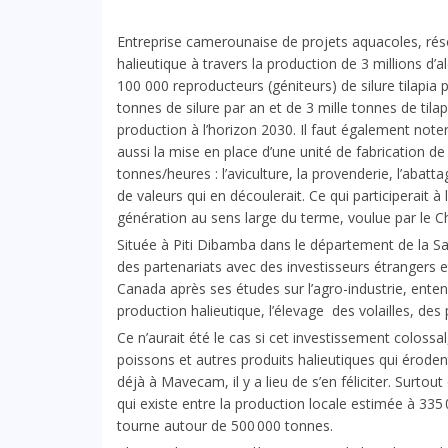
Entreprise camerounaise de projets aquacoles, réso
halieutique à travers la production de 3 millions d’ale
100 000 reproducteurs (géniteurs) de silure tilapia 
tonnes de silure par an et de 3 mille tonnes de tila
production à l’horizon 2030. Il faut également note
aussi la mise en place d’une unité de fabrication 
tonnes/heures : l’aviculture, la provenderie, l’abattag
de valeurs qui en découlerait. Ce qui participerait à
génération au sens large du terme, voulue par le Che
Située à Piti Dibamba dans le département de la S
des partenariats avec des investisseurs étrangers
Canada après ses études sur l’agro-industrie, enten
production halieutique, l’élevage des volailles, des
Ce n’aurait été le cas si cet investissement colossal
poissons et autres produits halieutiques qui érodent
déjà à Mavecam, il y a lieu de s’en féliciter. Surto
qui existe entre la production locale estimée à 335 
tourne autour de 500 000 tonnes.
A LA UNE
ECONOMIE