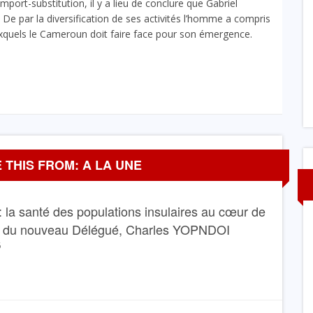
’import-substitution, il y a lieu de conclure que Gabriel
I : Un brillant
Santé: Le plateau technique de l’Hôpital
De par la diversification de ses activités l’homme a compris
Bange Bank
régional annexe de Kribi bientôt renforcé
xquels le Cameroun doit faire face pour son émergence.
1 AOÛT 2026
 THIS FROM: A LA UNE
 la santé des populations insulaires au cœur de
e du nouveau Délégué, Charles YOPNDOI
6