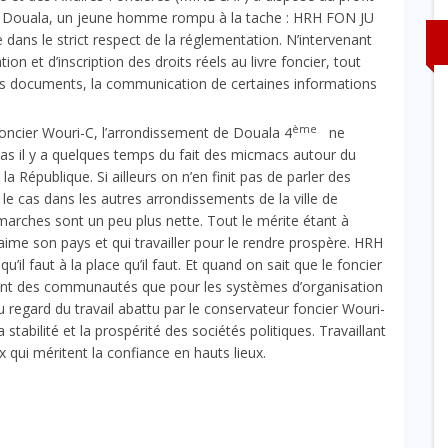
de Douala, un jeune homme rompu à la tache : HRH FON JU
 dans le strict respect de la réglementation. N’intervenant
n et d’inscription des droits réels au livre foncier, tout
 des documents, la communication de certaines informations
ème
oncier Wouri-C, l’arrondissement de Douala 4
ne
 cas il y a quelques temps du fait des micmacs autour du
a République. Si ailleurs on n’en finit pas de parler des
le cas dans les autres arrondissements de la ville de
marches sont un peu plus nette. Tout le mérite étant à
 aime son pays et qui travailler pour le rendre prospère. HRH
’il faut à la place qu’il faut. Et quand on sait que le foncier
ant des communautés que pour les systèmes d’organisation
 au regard du travail abattu par le conservateur foncier Wouri-
 stabilité et la prospérité des sociétés politiques. Travaillant
ui méritent la confiance en hauts lieux.