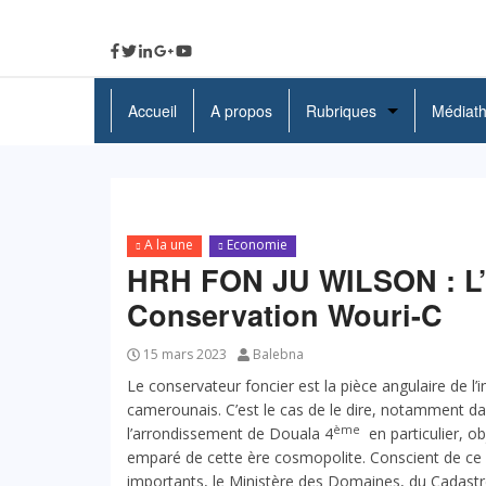
Accueil
A propos
Rubriques
Médiat
A La Une
Politique
A la une
Economie
Economie
HRH FON JU WILSON : L’E
Education
Conservation Wouri-C
Société
15 mars 2023
Balebna
Le conservateur foncier est la pièce angulaire de l’
Santé
camerounais. C’est le cas de le dire, notamment d
ème
l’arrondissement de Douala 4
en particulier, ob
Culture
emparé de cette ère cosmopolite. Conscient de ce qu’
importants, le Ministère des Domaines, du Cadastr