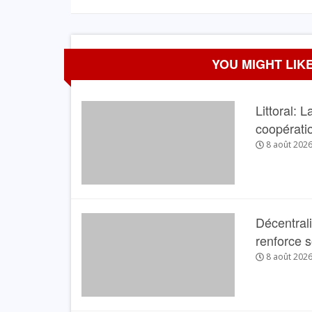
YOU MIGHT LIKE
Littoral: 
coopérati
8 août 202
Décentral
renforce 
8 août 202