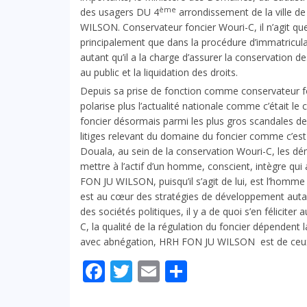
ème
des usagers DU 4
arrondissement de la ville 
WILSON. Conservateur foncier Wouri-C, il n’agit que
principalement que dans la procédure d’immatriculatio
autant qu’il a la charge d’assurer la conservation
au public et la liquidation des droits.
Depuis sa prise de fonction comme conservateur f
polarise plus l’actualité nationale comme c’était le
foncier désormais parmi les plus gros scandales de l
litiges relevant du domaine du foncier comme c’est 
Douala, au sein de la conservation Wouri-C, les dé
mettre à l’actif d’un homme, conscient, intègre qui
FON JU WILSON, puisqu’il s’agit de lui, est l’homme qu
est au cœur des stratégies de développement aut
des sociétés politiques, il y a de quoi s’en féliciter
C, la qualité de la régulation du foncier dépendent la
avec abnégation, HRH FON JU WILSON est de ceux q
Facebook
Twitter
Email
Partager