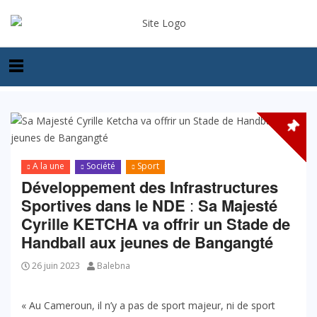
A la une
Société
Sport
Développement des Infrastructures
Sportives dans le
NDE
:
Sa Majesté
Cyrille KETCHA va offrir un Stade de
Handball aux jeunes de
Bangangté
26 juin 2023
Balebna
« Au Cameroun, il n’y a pas de sport majeur, ni de sport