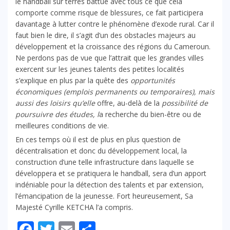
le handball sur terres battue avec tous ce que cela
comporte comme risque de blessures, ce fait participera
davantage à lutter contre le phénomène d’exode rural. Car il
faut bien le dire, il s’agit d’un des obstacles majeurs au
développement
et la croissance des régions du Cameroun.
Ne perdons pas de vue
que
l’attrait que les grandes villes
exercent sur les jeunes talents des petites localités
s’explique en plus par la quête des
opportunités
économiques (emplois permanents ou temporaires), mais
aussi des loisirs qu’elle
offre, au-delà de la
possibilité de
poursuivre des études, l
a recherche du bien-être ou de
meilleures conditions de vie.
En ces temps où il est de plus en plus question de
décentralisation et donc du développement local, la
construction d’une telle infrastructure dans laquelle se
développera et se pratiquera le handball, sera d’un apport
indéniable pour la détection des talents et par extension,
l’émancipation de la jeunesse. Fort heureusement, Sa
Majesté Cyrille KETCHA l’a compris.
Facebook
Twitter
Email
Partager