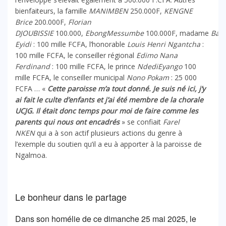
bienfaiteurs, la famille
MANIMBEN
250.000F,
KENGNE
Brice
200.000F,
Florian
DJOUBISSIE
100.000,
EbongMessumbe
100.000F, madame
Bar
Eyidi
: 100 mille FCFA, l’honorable
Louis Henri Ngantcha
:
100 mille FCFA, le conseiller régional
Edimo Nana
Ferdinand
: 100 mille FCFA, le prince
NdediEyango
100
mille FCFA, le conseiller municipal
Nono Pokam
: 25 000
FCFA … «
Cette paroisse m’a tout donné. Je suis né ici, j’y
ai fait le culte d’enfants et j’ai été membre de la chorale
UCJG. Il était donc temps pour moi de faire comme les
parents qui nous ont encadrés
» se confiait
Farel
NKEN
qui a à son actif plusieurs actions du genre à
l’exemple du soutien qu’il a eu à apporter à la paroisse de
Ngalmoa.
Le bonheur dans le partage
Dans son homélie de ce dimanche 25 mai 2025, le