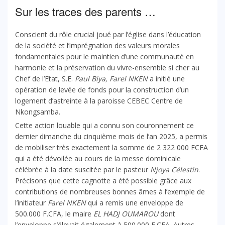
Sur les traces des parents …
Conscient du rôle crucial joué par l’église dans l’éducation
de la société et l’imprégnation des valeurs morales
fondamentales pour le maintien d’une communauté en
harmonie et la préservation du vivre-ensemble si cher au
Chef de l’Etat, S.E.
Paul Biya, Farel NKEN
a initié une
opération de levée de fonds pour la construction d’un
logement d’astreinte à la paroisse CEBEC Centre de
Nkongsamba.
Cette action louable qui a connu son couronnement ce
dernier dimanche du cinquième mois de l’an 2025, a permis
de mobiliser très exactement la somme de 2 322 000 FCFA
qui a été dévoilée au cours de la messe dominicale
célébrée à la date suscitée par le pasteur
Njoya Célestin
.
Précisons que cette cagnotte a été possible grâce aux
contributions de nombreuses bonnes âmes à l’exemple de
l’initiateur
Farel NKEN
qui a remis une enveloppe de
500.000 F.CFA, le maire
EL
HADJ OUMAROU
dont
l’enveloppe s’élevait également à 500.000 F.CFA. Autres