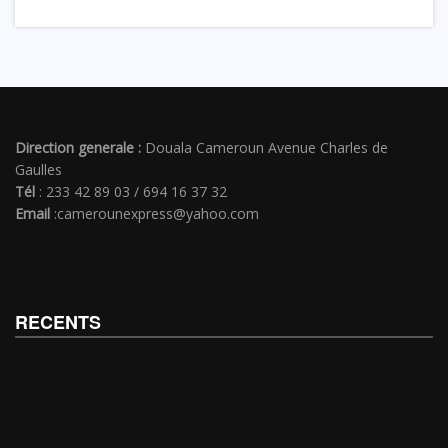
Direction generale :
Douala Cameroun Avenue Charles de
Gaulles
Tél
: 233 42 89 03 / 694 16 37 32
Email
:camerounexpress@yahoo.com
RECENTS