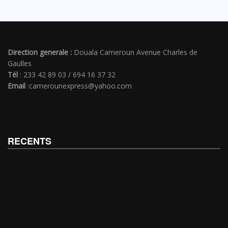
Direction generale :
Douala Cameroun Avenue Charles de
Gaulles
Tél
: 233 42 89 03 / 694 16 37 32
Email
:camerounexpress@yahoo.com
RECENTS