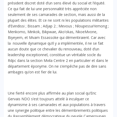
président discret doté d’un sens élevé du social et l’équité.
Ce qui fait de lui une personnalité très appréciée non
seulement de ses camarades de section, mais aussi de la
plupart des élites. Et ce ne sont ni les populations militantes
d’Evindissi ; Bissam ; Adjap 2 ; Mevous ; NloupessaYemong ;
Menkomo, Minkok, Bikpwae, Ako’okas, NkoeMvone,
Biyeyem, et Mvam Essassoke qui démentiraient. Car avec
la nouvelle dynamique qu’il y a implémentée, il ne se fait
aucun doute que ce chevalier du renouveau, doté d’un
leadership exceptionnel, constitue un véritable socle du
Rdpc dans la section Mvila Centre 2 en particulier et dans le
département éponyme. On ne s’empêche pas de dire sans
ambages qu’on est fier de lui.
Une fierté encore plus affirmée au plan social qu’Eric
Gervais NDO s’est toujours attelé à inculquer ce
dynamisme à ses camarades et aux populations à travers
une synergie politique entre les démembrements politiques
du Rassemblement démocratique du peuple Camerounais.