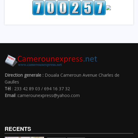
Direction generale :
Douala Cameroun Avenue Charles de
Gaulles
Tél
: 233 42 89 03 / 694 16 37 32
Email
:camerounexpress@yahoo.com
RECENTS