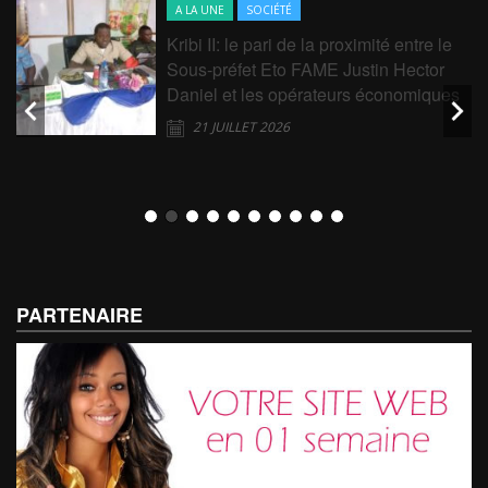
A LA UNE
SOCIÉTÉ
Kribi II: le pari de la proximité entre le
Sous-préfet Eto FAME Justin Hector
Daniel et les opérateurs économiques
21 JUILLET 2026
PARTENAIRE