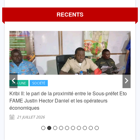
RECENTS
A LA UNE
SOCIÉTÉ
A L
Kribi II: le pari de la proximité entre le Sous-préfet Eto
krib
FAME Justin Hector Daniel et les opérateurs
Lond
économiques
2
21 JUILLET 2026