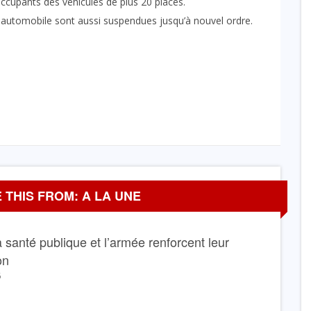
occupants des véhicules de plus 20 places.
 automobile sont aussi suspendues jusqu’à nouvel ordre.
 THIS FROM: A LA UNE
La santé publique et l’armée renforcent leur
on
6