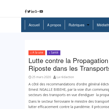
Accueil
A propos
Rubriques
Médiat
A La Une
Politique
A la une
Santé
Economie
Lutte contre la Propagation
Riposte dans les Transport
Education
Société
25 mars 2020
La rédaction
A côté des recommandations d’ordre général édicté
Santé
Ernest NGALLE BIBEHE, par la voie d’un communiqu
secteurs des transports en vue d’endiguer la propa
Culture
Dans le secteur ferroviaire le ministre des transpo
lutter efficacement contre la pandémie. Il préconise