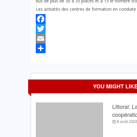
bus de plus de 30 à 35 places et à 15 le nombre d’
Les activités des centres de formation en conduite
Facebook
Twitter
Email
Partager
YOU MIGHT LIKE
Littoral: 
coopérati
8 août 202