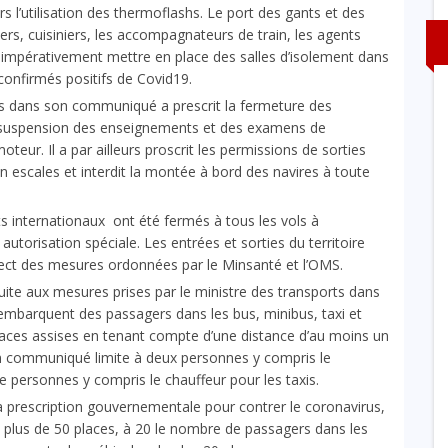
s l’utilisation des thermoflashs. Le port des gants et des
rs, cuisiniers, les accompagnateurs de train, les agents
 impérativement mettre en place des salles d’isolement dans
 confirmés positifs de Covid19.
rts dans son communiqué a prescrit la fermeture des
la suspension des enseignements et des examens de
teur. Il a par ailleurs proscrit les permissions de sorties
 escales et interdit la montée à bord des navires à toute
ts internationaux ont été fermés à tous les vols à
autorisation spéciale. Les entrées et sorties du territoire
ect des mesures ordonnées par le Minsanté et l’OMS.
uite aux mesures prises par le ministre des transports dans
’embarquent des passagers dans les bus, minibus, taxi et
laces assises en tenant compte d’une distance d’au moins un
n communiqué limite à deux personnes y compris le
e personnes y compris le chauffeur pour les taxis.
 la prescription gouvernementale pour contrer le coronavirus,
 plus de 50 places, à 20 le nombre de passagers dans les