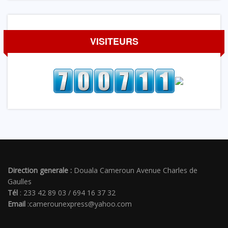
VISITEURS
Direction generale :
Douala Cameroun Avenue Charles de
Gaulles
Tél
: 233 42 89 03 / 694 16 37 32
Email
:camerounexpress@yahoo.com