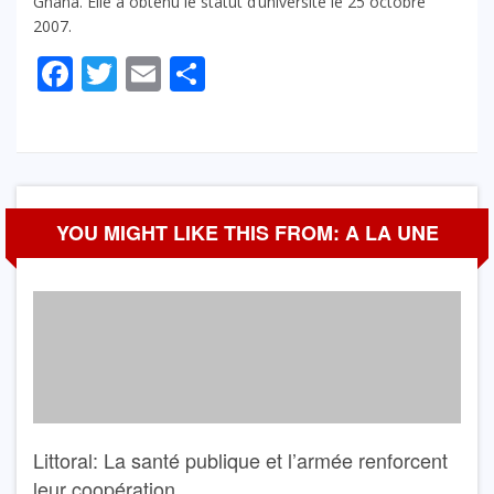
Ghana. Elle a obtenu le statut d’université le 25 octobre
2007.
Facebook
Twitter
Email
Partager
YOU MIGHT LIKE THIS FROM: A LA UNE
Littoral: La santé publique et l’armée renforcent
leur coopération