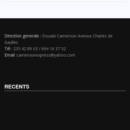
Direction generale :
Douala Cameroun Avenue Charles de
Gaulles
Tél
: 233 42 89 03 / 694 16 37 32
Email
:camerounexpress@yahoo.com
RECENTS