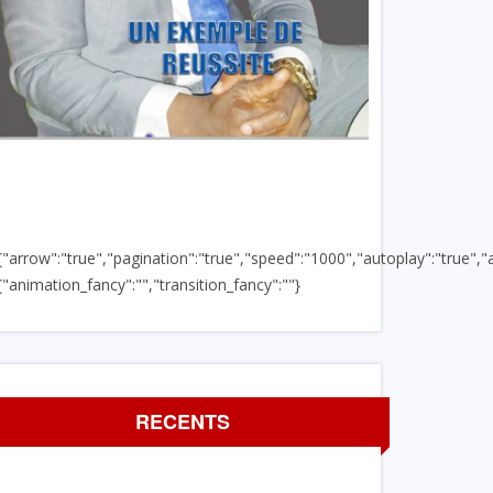
{"arrow":"true","pagination":"true","speed":"1000","autoplay":"true","a
{"animation_fancy":"","transition_fancy":""}
RECENTS