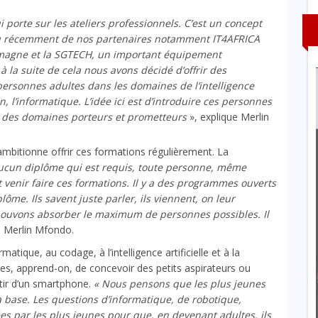
porte sur les ateliers professionnels. C’est un concept
u récemment de nos partenaires notamment IT4AFRICA
emagne et la SGTECH, un important équipement
à la suite de cela nous avons décidé d’offrir des
 personnes adultes dans les domaines de
l’intelligence
l’informatique. L’idée ici est d’introduire ces personnes
t des domaines porteurs et prometteurs
», explique Merlin
ambitionne offrir ces formations régulièrement. La
 aucun diplôme qui est requis, toute personne, même
t venir faire ces formations. Il y a des programmes ouverts
ôme. Ils savent juste parler, ils viennent, on leur
ouvons absorber le maximum de personnes possibles. Il
e Merlin Mfondo.
rmatique, au codage, à l’intelligence artificielle et à la
bles, apprend-on, de concevoir des petits aspirateurs ou
tir d’un smartphone.
« Nous pensons que les plus jeunes
 la base. Les questions d’informatique, de robotique,
ées par les plus jeunes pour que, en devenant adultes, ils