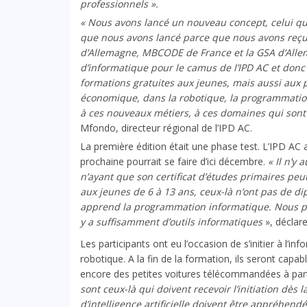
professionnels ».
« Nous avons lancé un nouveau concept, celui qui 
que nous avons lancé parce que nous avons reç
d’Allemagne, MBCODE de France et la GSA d’All
d’informatique pour le camus de l’IPD AC et donc 
formations gratuites aux jeunes, mais aussi aux
économique, dans la robotique, la programmation, 
à ces nouveaux métiers, à ces domaines qui son
Mfondo, directeur régional de l’IPD AC.
La première édition était une phase test. L’IPD AC 
prochaine pourrait se faire d’ici décembre.
« Il n’y
n’ayant que son certificat d’études primaires peu
aux jeunes de 6 à 13 ans, ceux-là n’ont pas de dipl
apprend la programmation informatique. Nous p
y a suffisamment d’outils informatiques
», déclar
Les participants ont eu l’occasion de s’initier à l’info
robotique. A la fin de la formation, ils seront capa
encore des petites voitures télécommandées à par
sont ceux-là qui doivent recevoir l’initiation dès
d’intelligence artificielle doivent être appréhend