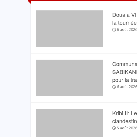
Douala VI
la tourné
6 août 202
Communau
SABIKANDA 
pour la tr
6 août 202
Kribi II: 
clandesti
5 août 202