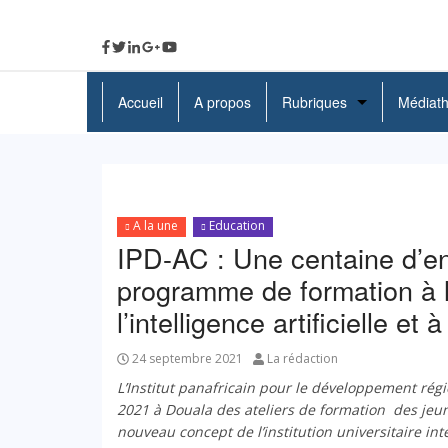
Accueil
A propos
Rubriques
Médiat
A La Une
Politique
A la une
Education
Economie
IPD-AC : Une centaine d’en
Education
programme de formation à l
l’intelligence artificielle et 
Société
Santé
24 septembre 2021
La rédaction
L’Institut panafricain pour le développement régi
Culture
2021 à Douala des ateliers de formation
des jeu
nouveau concept de l’institution universitaire in