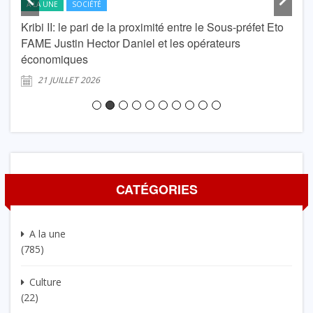
A LA UNE
SOCIÉTÉ
A L
Kribi II: le pari de la proximité entre le Sous-préfet Eto
krib
FAME Justin Hector Daniel et les opérateurs
Lond
économiques
2
21 JUILLET 2026
CATÉGORIES
A la une
(785)
Culture
(22)