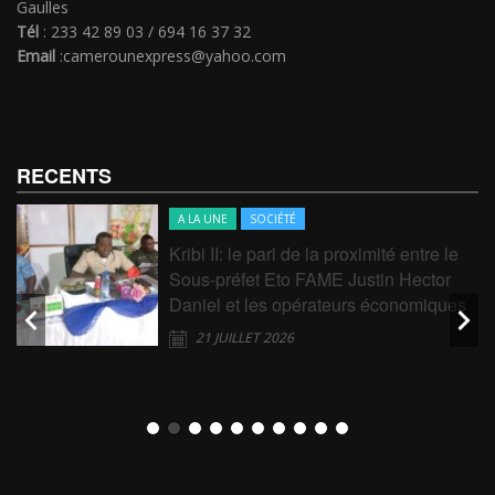
Gaulles
Tél
: 233 42 89 03 / 694 16 37 32
Email
:camerounexpress@yahoo.com
RECENTS
A LA UNE
SOCIÉTÉ
Kribi II: le pari de la proximité entre le
Sous-préfet Eto FAME Justin Hector
Daniel et les opérateurs économiques
21 JUILLET 2026