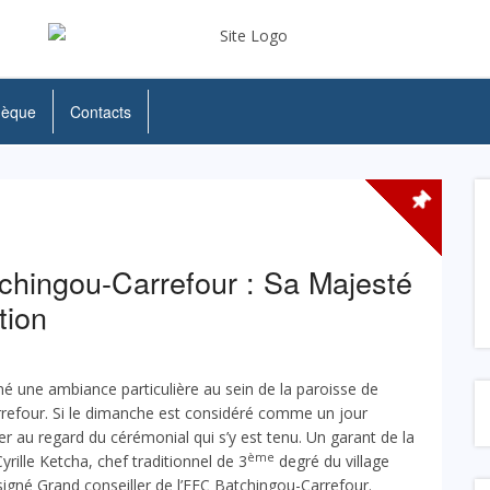
hèque
Contacts
chingou-Carrefour : Sa Majesté
tion
né une ambiance particulière au sein de la paroisse de
refour. Si le dimanche est considéré comme un jour
lier au regard du cérémonial qui s’y est tenu. Un garant de la
ème
yrille Ketcha, chef traditionnel de 3
degré du village
gné Grand conseiller de l’EEC Batchingou-Carrefour.