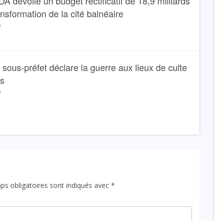
dévoile un budget rectificatif de 18,9 milliards
ansformation de la cité balnéaire
6
Le sous-préfet déclare la guerre aux lieux de culte
ns
6
ps obligatoires sont indiqués avec
*