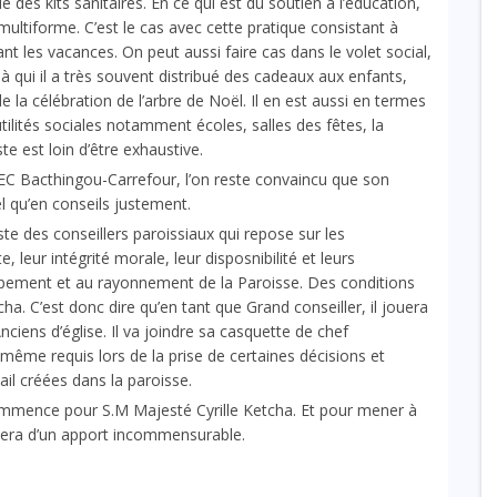
ibué des kits sanitaires. En ce qui est du soutien à l’éducation,
ultiforme. C’est le cas avec cette pratique consistant à
t les vacances. On peut aussi faire cas dans le volet social,
 qui il a très souvent distribué des cadeaux aux enfants,
 la célébration de l’arbre de Noël. Il en est aussi en termes
utilités sociales notamment écoles, salles des fêtes, la
ste est loin d’être exhaustive.
’EEC Bacthingou-Carrefour, l’on reste convaincu que son
l qu’en conseils justement.
este des conseillers paroissiaux qui repose sur les
 leur intégrité morale, leur disposnibilité et leurs
ppement et au rayonnement de la Paroisse. Des conditions
a. C’est donc dire qu’en tant que Grand conseiller, il jouera
nciens d’église. Il va joindre sa casquette de chef
 même requis lors de la prise de certaines décisions et
il créées dans la paroisse.
commence pour S.M Majesté Cyrille Ketcha. Et pour mener à
i sera d’un apport incommensurable.