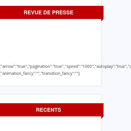
REVUE DE PRESSE
{"arrow":"true","pagination":"true","speed":"1000","autoplay":"true","a
{"animation_fancy":"","transition_fancy":""}
RECENTS