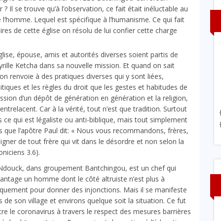
Il se trouve qu’à l’observation, ce fait était inéluctable au
é l’homme. Lequel est spécifique à l’humanisme. Ce qui fait
ires de cette église on résolu de lui confier cette charge
ise, épouse, amis et autorités diverses soient partis de
rille Ketcha dans sa nouvelle mission. Et quand on sait
gion renvoie à des pratiques diverses qui y sont liées,
itiques et les règles du droit que les gestes et habitudes de
mission d’un dépôt de génération en génération et la religion,
ntrelacent. Car à la vérité, tout n’est que tradition. Surtout
s ce qui est légaliste ou anti-biblique, mais tout simplement
s que l’apôtre Paul dit: « Nous vous recommandons, frères,
gner de tout frère qui vit dans le désordre et non selon la
oniciens 3.6
).
e Ndouck, dans groupement Bantchingou, est un chef qui
avantage un homme dont le côté altruiste n’est plus à
uniquement pour donner des injonctions. Mais il se manifeste
de son village et environs quelque soit la situation. Ce fut
re le coronavirus à travers le respect des mesures barrières