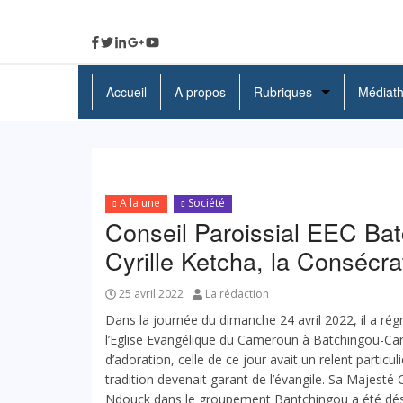
Accueil
A propos
Rubriques
Médiat
A La Une
Politique
A la une
Société
Economie
Conseil Paroissial EEC Bat
Education
Cyrille Ketcha, la Consécra
Société
25 avril 2022
La rédaction
Dans la journée du dimanche 24 avril 2022, il a rég
Santé
l’Eglise Evangélique du Cameroun à Batchingou-Car
d’adoration, celle de ce jour avait un relent particu
Culture
tradition devenait garant de l’évangile. Sa Majesté C
Ndouck dans le groupement Bantchingou a été dési