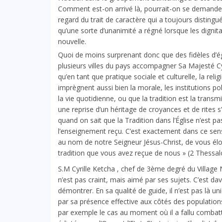
Comment est-on arrivé là, pourrait-on se demander ? 
regard du trait de caractère qui a toujours distingu
qu’une sorte d’unanimité a régné lorsque les dignita
nouvelle.
Quoi de moins surprenant donc que des fidèles d’égl
plusieurs villes du pays accompagner Sa Majesté Cy
qu’en tant que pratique sociale et culturelle, la reli
imprègnent aussi bien la morale, les institutions pol
la vie quotidienne, ou que la tradition est la trans
une reprise d’un héritage de croyances et de rites s’e
quand on sait que la Tradition dans l’Église n’est pa
l’enseignement reçu. C’est exactement dans ce sen
au nom de notre Seigneur Jésus-Christ, de vous éloi
tradition que vous avez reçue de nous » (
2 Thessal
S.M Cyrille Ketcha , chef de 3ème degré du Villag
n’est pas craint, mais aimé par ses sujets. C’est d
démontrer. En sa qualité de guide, il n’est pas là 
par sa présence effective aux côtés des populations 
par exemple le cas au moment où il a fallu combatt