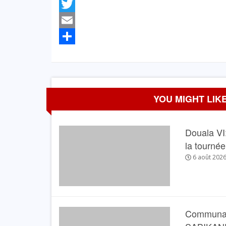
Facebook
Twitter
Email
Partager
YOU MIGHT LIKE
Douala VI:
la tourné
6 août 202
Communau