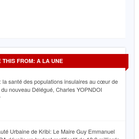
 THIS FROM: A LA UNE
 la santé des populations insulaires au cœur de
e du nouveau Délégué, Charles YOPNDOI
6
té Urbaine de Kribi: Le Maire Guy Emmanuel