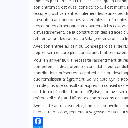
édictées par l’Oms et l’Etat. C’est ainsi qu’il a distr
son entremise est aussi considérable. Il est même m
occuper positivement et utilement les jeunes pendan
du soutien aux personnes vulnérables et démunies à
des denrées alimentaires aux parents à l’occasion de
d’investissement, de la construction des édifices d’
réhabilitation des routes du Village et environs.La li
Avec son entrée au sein du Conseil paroissial de l
apport sera encore plus consistant, tant en matérie
Pour en arriver là, il a nécessité l’assentiment du r
compétences des potentiels candidats, leur conduite,
contributions présentes ou potentielles au dévelo
que remplissait allègrement Sa Majesté Cyrille Ketch
un rôle plus que consultatif auprès du conseil des A
traditionnel à celle d’homme d’Eglise, son avis sera
même sollicité par différentes commissions de trava
Avec cette autre casquette, une « vie nouvelle » 
bien cette mission, requérir la sagesse de Dieu lu