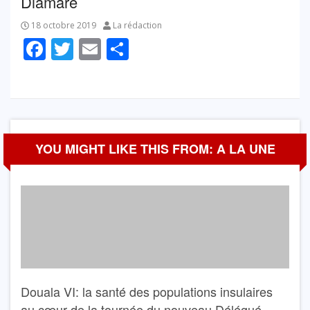
Diamaré
18 octobre 2019
La rédaction
Facebook
Twitter
Email
Partager
YOU MIGHT LIKE THIS FROM: A LA UNE
Douala VI: la santé des populations insulaires
au cœur de la tournée du nouveau Délégué,