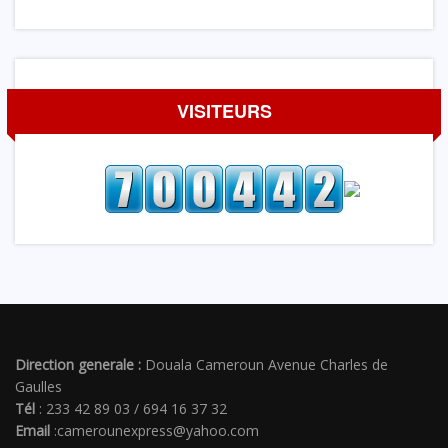
VISITEURS
Direction generale :
Douala Cameroun Avenue Charles de
Gaulles
Tél
: 233 42 89 03 / 694 16 37 32
Email
:camerounexpress@yahoo.com