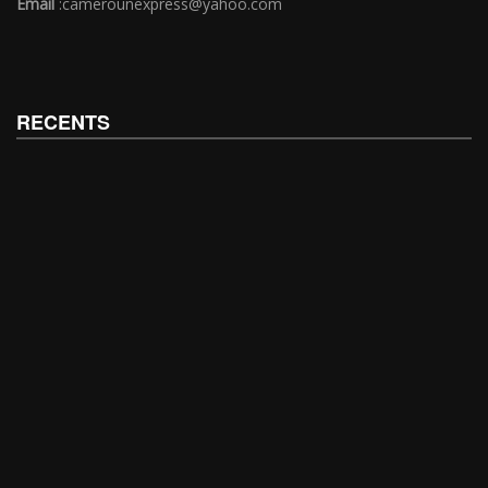
Email
:camerounexpress@yahoo.com
RECENTS