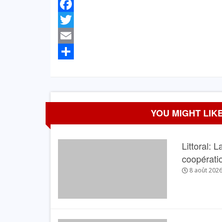
Facebook
Twitter
Email
Partager
YOU MIGHT LIKE
Littoral: 
coopérati
8 août 202