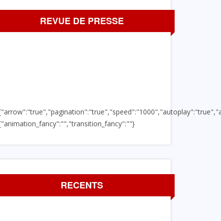
REVUE DE PRESSE
{"arrow":"true","pagination":"true","speed":"1000","autoplay":"true","a
{"animation_fancy":"","transition_fancy":""}
RECENTS