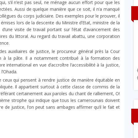
qui, s’il n’est pas seul, ne ménage aucun effort pour que les
ectées. Aussi de quelque manière que ce soit, il n’a manqué
collègues du corps judiciaire. Des exemples pour le prouver, il
mises lors de la descente du Ministre d’Etat, ministre de la
d’une visite de travail portant sur l’état d’avancement des
es du littoral. Au regard du travail abattu, une corporation
lence.
des auxiliaires de justice, le procureur général près la Cour
in à la pâte. Il a notamment contribué à la formation des
e international en vue d’accroître l’accessibilité à la justice,
 l’Ohada.
de ceux qui pensent à rendre justice de manière équitable en
ppliquée. Il appartient surtout à cette classe de commis de la
référant certainement aux paroles du chant de ralliement, O!
ème strophe qui indique que tous les camerounais doivent
e de justice, l’on peut sans ambages affirmer qu’il le fait et