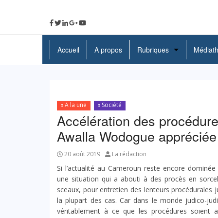
Accueil
A propos
Rubriques
Médiat
A La Une
Politique
A la une
Société
Economie
Accélération des procédures
Awalla Wodogue appréciée
Education
Société
20 août 2019
La rédaction
Si l’actualité au Cameroun reste encore dominée
Santé
une situation qui a abouti à des procès en sorcel
sceaux, pour entretien des lenteurs procédurales ju
Culture
la plupart des cas. Car dans le monde judico-jud
véritablement à ce que les procédures soient 