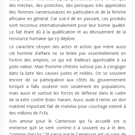
des mèches, des postiches, des perruques très appréciées
des femmes camerounaises en particuliers et de la femme
africaine en général. Car soit-il dit en passant, ces produits
sont reconnus internationalement pour leur bonne qualité.
Le fait étant dû à la qualification et au dévouement de la
ressource humaine qui s’y déploie.
Le caractère citoyen des actes et action que mène aussi
cet homme d’affaire ne se limite pas essentiellement en
l’octroi des emplois, ce qui est d’ailleurs appréciable à sa
juste valeur. Mais l’homme n’hésite surtout pas à s’engager
dans la lutte des causes justes et nobles. On se souvient
encore de sa participation aux côtés du gouvernement
lorsqu’il a fallu soutenir non seulement les populations,
mais aussi et surtout les forces de défense dans le cadre
de la lutte contre Boko Haram. Aussi avait-il remis un don
matériel important fait de matelas pour couchage estimé à
des millions de Fcfa.
Son amour pour le Cameroun qui l’a accueilli est si
immense qu’il se sent comme il a souvent eu à le dire,
“comme chez lui ” Et parce que le Cameroun est un pays de