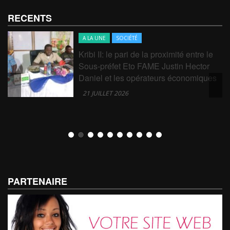
RECENTS
A LA UNE
SOCIÉTÉ
Kribi II: le pari de la proximité entre le
Sous-préfet Eto FAME Justin Hector
Daniel et les opérateurs économiques
21 JUILLET 2026
PARTENAIRE