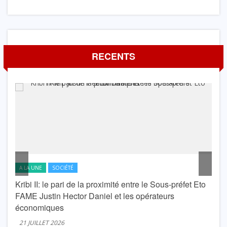
RECENTS
A LA UNE
SOCIÉTÉ
A L
Kribi II: le pari de la proximité entre le Sous-préfet Eto
krib
FAME Justin Hector Daniel et les opérateurs
Lond
économiques
20 J
21 JUILLET 2026