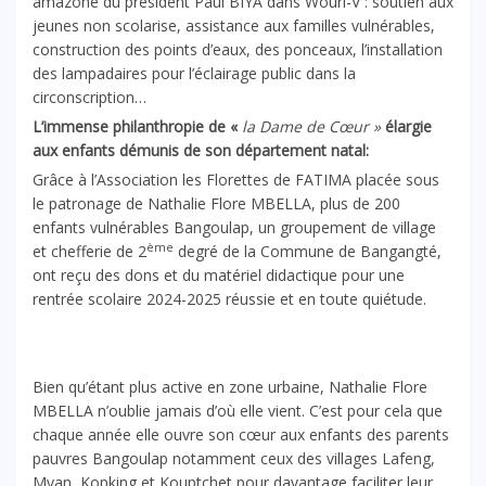
amazone du président Paul BIYA dans Wouri-V : soutien aux
jeunes non scolarise, assistance aux familles vulnérables,
construction des points d’eaux, des ponceaux, l’installation
des lampadaires pour l’éclairage public dans la
circonscription…
L’immense philanthropie de «
la Dame de Cœur »
élargie
aux enfants démunis de son département natal:
Grâce à l’Association les Florettes de FATIMA placée sous
le patronage de Nathalie Flore MBELLA, plus de 200
enfants vulnérables Bangoulap, un groupement de village
ème
et chefferie de 2
degré de la Commune de Bangangté,
ont reçu des dons et du matériel didactique pour une
rentrée scolaire 2024-2025 réussie et en toute quiétude.
Bien qu’étant plus active en zone urbaine, Nathalie Flore
MBELLA n’oublie jamais d’où elle vient. C’est pour cela que
chaque année elle ouvre son cœur aux enfants des parents
pauvres Bangoulap notamment ceux des villages Lafeng,
Mvan, Kopking et Kouptchet pour davantage faciliter leur