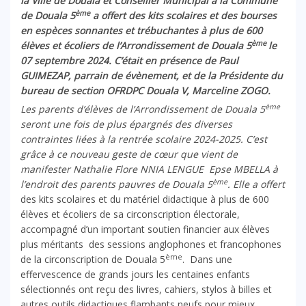
la Ville de Douala et Conseiller Municipal à la Commune
ème
de Douala 5
a offert des kits scolaires et des bourses
en espèces sonnantes et trébuchantes à plus de 600
ème
élèves et écoliers de l’Arrondissement de Douala 5
le
07 septembre 2024. C’était en présence de Paul
GUIMEZAP, parrain de évènement, et de la Présidente du
bureau de section OFRDPC Douala V, Marceline ZOGO.
ème
Les parents d’élèves de l’Arrondissement de Douala 5
seront une fois de plus épargnés des diverses
contraintes liées à la rentrée scolaire 2024-2025. C’est
grâce à ce nouveau geste de cœur que vient de
manifester Nathalie Flore NNIA LENGUE Epse MBELLA à
ème
l’endroit des parents pauvres de Douala 5
. Elle a offert
des kits scolaires et du matériel didactique à plus de 600
élèves et écoliers de sa circonscription électorale,
accompagné d’un important soutien financier aux élèves
plus méritants des sessions anglophones et francophones
ème
de la circonscription de Douala 5
. Dans une
effervescence de grands jours les centaines enfants
sélectionnés ont reçu des livres, cahiers, stylos à billes et
autres outils didactiques flambants neufs pour mieux