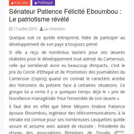
A la une
Politique
Sénateur Patience Félicité Eboumbou :
Le patriotisme révélé
17 juillet 2019
La rédaction
Quelque soit ce qu’elle entreprend, l’idée de participer au
développement de son pays a toujours primé.
Si elle a reçu de nombreux lauriers pour ses œuvres
réalisées pour le développement tout azimut du Cameroun,
celle qui semblerait avoir eu beaucoup d’impacts, c’est le
prix du Cercle d’Ethique et de Promotion des Journalistes du
Cameroun (Ceproj) quand on connait le caractère acerbe
des historiens du présent face à certaines situations. Ce
groupe lui a remis il y a quelques temps déjà le « prix de
l’excellence managériale Pour l’ensemble de son œuvre ».
Il faut dire en effet que Mme Minyem Endene Patience
épouse Eboumbou, ingénieur des télécommunications à la
retraite est connue pour ses nombreuses casquettes qu’elle
assure et assume avec autant de réussite : Présidente du
ème
réseau des associations féminines de Douala 4
,