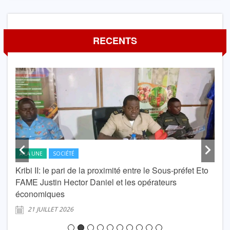
RECENTS
A LA UNE
SOCIÉTÉ
A L
Kribi II: le pari de la proximité entre le Sous-préfet Eto
krib
FAME Justin Hector Daniel et les opérateurs
Lond
économiques
2
21 JUILLET 2026