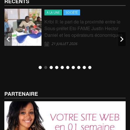
RECENTS
A LA UNE
SOCIÉTÉ
Kribi II: le pari de la proximité entre le
Sous-préfet Eto FAME Justin Hector
Daniel et les opérateurs économiques
21 JUILLET 2026
PARTENAIRE