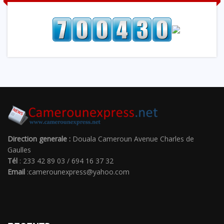
Direction generale :
Douala Cameroun Avenue Charles de
Gaulles
Tél
: 233 42 89 03 / 694 16 37 32
Email
:camerounexpress@yahoo.com