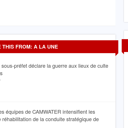
 THIS FROM: A LA UNE
Le sous-préfet déclare la guerre aux lieux de culte
ns
6
A LA UNE
SANTÉ
es équipes de CAMWATER intensifient les
I : Un brillant
Santé: Le plateau technique de l’Hôpital
 réhabilitation de la conduite stratégique de
Bange Bank
régional annexe de Kribi bientôt renforcé