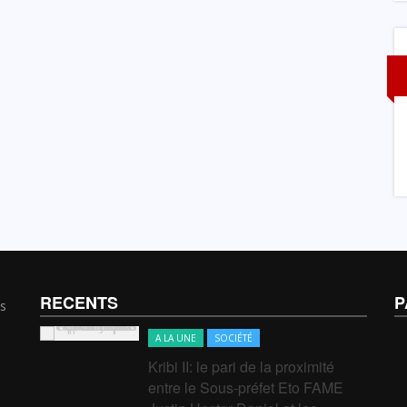
RECENTS
P
s
A LA UNE
SOCIÉTÉ
e de
Kribi II: le pari de la proximité
 Kribi
entre le Sous-préfet Eto FAME