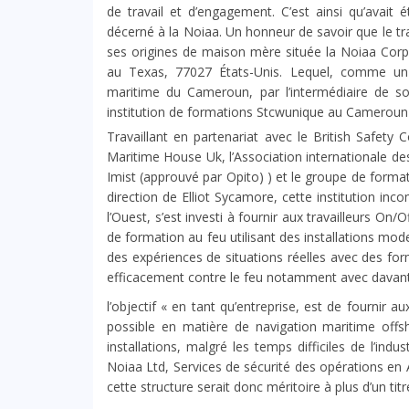
de travail et d’engagement. C’est ainsi qu’avait
décerné à la Noiaa. Un honneur de savoir que le trava
ses origines de maison mère située la Noiaa Cor
au Texas, 77027 États-Unis. Lequel, comme un 
maritime du Cameroun, par l’intermédiaire de s
institution de formations Stcwunique au Cameroun
Travaillant en partenariat avec le British Safety C
Maritime House Uk, l’Association internationale des
Imist (approuvé par Opito) ) et le groupe de format
direction de Elliot Sycamore, cette institution inc
l’Ouest, s’est investi à fournir aux travailleurs O
de formation au feu utilisant des installations mod
des expériences de situations réelles avec des form
efficacement contre le feu notamment avec davanta
l’objectif « en tant qu’entreprise, est de fournir au
possible en matière de navigation maritime offsh
installations, malgré les temps difficiles de l’ind
Noiaa Ltd, Services de sécurité des opérations en A
cette structure serait donc méritoire à plus d’un titre