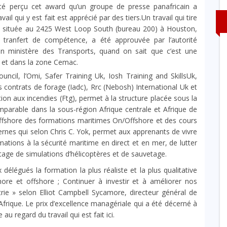
 été perçu cet award qu’un groupe de presse panafricain a
il qui y est fait est apprécié par des tiers.Un travail qui tire
p située au 2425 West Loop South (bureau 200) à Houston,
tranfert de compétence, a été approuvée par l’autorité
on ministère des Transports, quand on sait que c’est une
 et dans la zone Cemac.
ouncil, l’Omi, Safer Training Uk, Iosh Training and SkillsUk,
 contrats de forage (Iadc), Rrc (Nebosh) International Uk et
ion aux incendies (Ftg), permet à la structure placée sous la
omparable dans la sous-région Afrique centrale et Afrique de
n/Offshore des formations maritimes On/Offshore et des cours
ernes qui selon Chris C. Yok, permet aux apprenants de vivre
ations à la sécurité maritime en direct et en mer, de lutter
ge de simulations d’hélicoptères et de sauvetage.
x délégués la formation la plus réaliste et la plus qualitative
ore et offshore ; Continuer à investir et à améliorer nos
ustrie » selon Elliot Campbell Sycamore, directeur général de
frique. Le prix d’excellence managériale qui a été décerné à
 au regard du travail qui est fait ici.