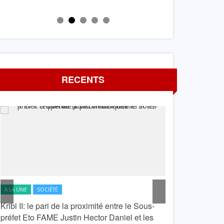
RECENTS
A LA UNE
SOCIÉTÉ
A LA UNE
SOCIÉTÉ
Kribi II: le pari de la proximité entre le Sous-
kribi: Le PAK par
préfet Eto FAME Justin Hector Daniel et les
vacances à Lond