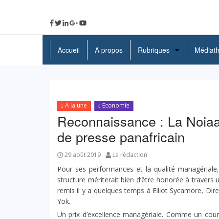
Accueil
A propos
Rubriques
Médiat
A La Une
Politique
A la une
Economie
Economie
Reconnaissance : La Noiaa
de presse panafricain
Education
Société
29 août 2019
La rédaction
Pour ses performances et la qualité managériale
Santé
structure mériterait bien d’être honorée à travers 
remis il y a quelques temps à Elliot Sycamore, Dir
Culture
Yok.
Un prix d’excellence managériale. Comme un cou