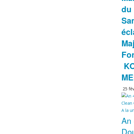
du
Sam
écl
Maj
Fon
KO
ME
25 fév
A la u
An 
Do