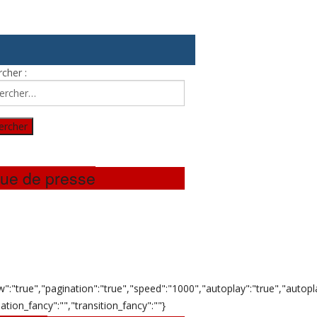
cher :
ue de presse
w":"true","pagination":"true","speed":"1000","autoplay":"true","autopla
ation_fancy":"","transition_fancy":""}