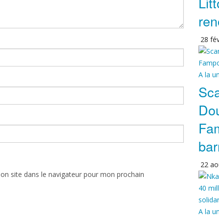
Lit
re
28 fév
A la u
Sca
Dou
Fam
bar
22 ao
on site dans le navigateur pour mon prochain
A la u