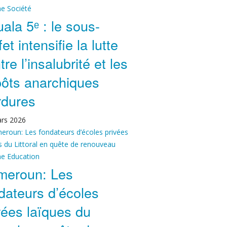
ne
Société
ala 5ᵉ : le sous-
et intensifie la lutte
tre l’insalubrité et les
ôts anarchiques
rdures
rs 2026
ne
Education
meroun: Les
dateurs d’écoles
vées laïques du