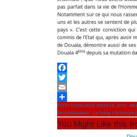
pas parfait dans la vie de l’Homme
Notamment sur ce qui nous rassembl
uns et les autres se sentent de 
pays ». C’est cette conviction qu
commis de l’Etat qui, après avoir 
de Douala, démontre aussi de se
ème
Douala 4
depuis sa mutation dan
Facebook
Twitter
Email
FESTY CONCORDE MBEKA’A 2019 : Mbeka
Partager
Reconnaissance : La Noiaa Ltd honoré p
You Might Like this f
Doua