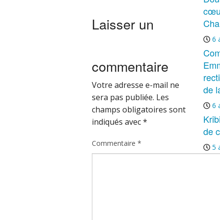
cœu
Laisser un
Cha
6 
Com
commentaire
Emm
rect
Votre adresse e-mail ne
de l
sera pas publiée.
Les
6 
champs obligatoires sont
Krib
indiqués avec
*
de c
Commentaire
*
5 