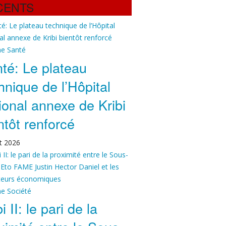
CENTS
ne
Santé
té: Le plateau
hnique de l’Hôpital
ional annexe de Kribi
ntôt renforcé
t 2026
ne
Société
i II: le pari de la