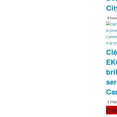
Cit
9 nov
A la u
Clé
EK
bri
se
Ca
3 mai
Cat