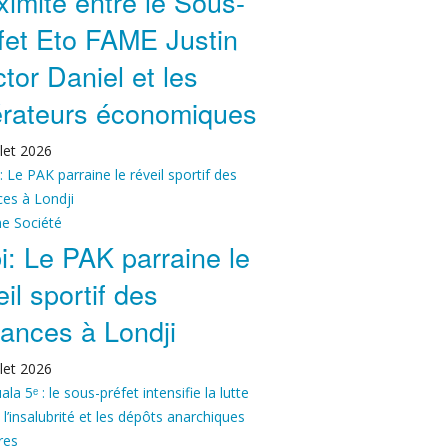
ximité entre le Sous-
fet Eto FAME Justin
tor Daniel et les
rateurs économiques
llet 2026
ne
Société
bi: Le PAK parraine le
eil sportif des
ances à Londji
llet 2026