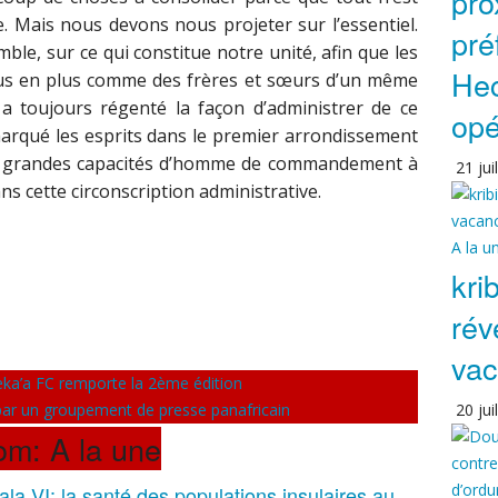
pro
. Mais nous devons nous projeter sur l’essentiel.
pré
e, sur ce qui constitue notre unité, afin que les
Hec
plus en plus comme des frères et sœurs d’un même
i a toujours régenté la façon d’administrer de ce
opé
marqué les esprits dans le premier arrondissement
s grandes capacités d’homme de commandement à
21 jui
s cette circonscription administrative.
A la u
kri
rév
vac
’a FC remporte la 2ème édition
20 jui
ar un groupement de presse panafricain
rom: A la une
la VI: la santé des populations insulaires au