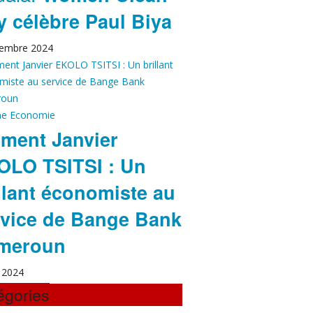
y célèbre Paul Biya
embre 2024
ne
Economie
ment Janvier
OLO TSITSI : Un
llant économiste au
rvice de Bange Bank
meroun
 2024
égories