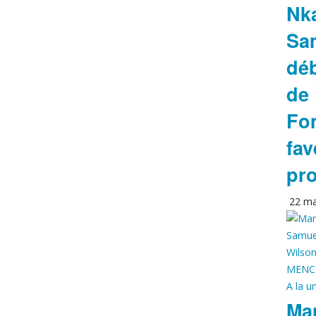
Nk
Sa
déb
de 
Fon
fav
pro
22 ma
A la u
Man