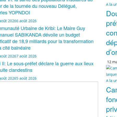
A la u
r de la tournée du nouveau Délégué,
Dou
rles YOPNDOI
préf
août 2026
6 août 2026
munauté Urbaine de Kribi: Le Maire Guy
con
anuel SABIKANDA dévoile un budget
dép
ificatif de 18,9 milliards pour la transformation
a cité balnéaire
d’o
août 2026
7 août 2026
12 ma
i II: Le sous-préfet déclare la guerre aux lieux
ulte clandestins
août 2026
5 août 2026
A la u
Ca
fon
pri