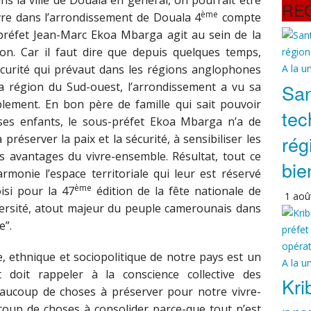
ans la ville de Douala en général, on pourrait être
RE
ème
ivre dans l’arrondissement de Douala 4
compte
préfet Jean-Marc Ekoa Mbarga agit au sein de la
on. Car il faut dire que depuis quelques temps,
écurité qui prévaut dans les régions anglophones
A la u
San
a région du Sud-ouest, l’arrondissement a vu sa
lement. En bon père de famille qui sait pouvoir
tec
ses enfants, le sous-préfet Ekoa Mbarga n’a de
rég
préserver la paix et la sécurité, à sensibiliser les
es avantages du vivre-ensemble. Résultat, tout ce
bie
onie l’espace territoriale qui leur est réservé
ème
si pour la 47
édition de la fête nationale de
1 aoû
diversité, atout majeur du peuple camerounais dans
e”.
lle, ethnique et sociopolitique de notre pays est un
A la u
 doit rappeler à la conscience collective des
Krib
ucoup de choses à préserver pour notre vivre-
oup de choses à consolider parce-que tout n’est