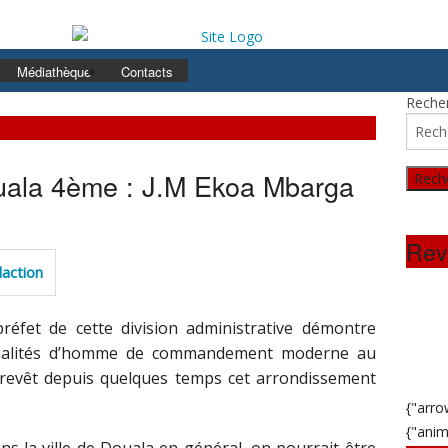
Médiathèque
Contacts
Recher
ouala 4ème : J.M Ekoa Mbarga
Rev
daction
préfet de cette division administrative démontre
qualités d’homme de commandement moderne au
 revêt depuis quelques temps cet arrondissement
{"arro
{"anim