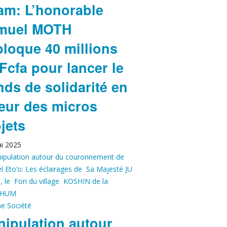
am: L’honorable
muel MOTH
loque 40 millions
Fcfa pour lancer le
ds de solidarité en
eur des micros
jets
i 2025
ne
Société
ipulation autour