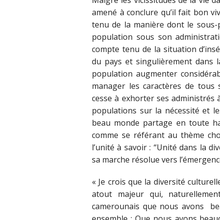
Malgré les vicissitudes de la vie d
amené à conclure qu’il fait bon v
tenu de la manière dont le sous-
population sous son administrati
compte tenu de la situation d’ins
du pays et singulièrement dans l
population augmenter considérab
manager les caractères de tous 
cesse à exhorter ses administrés à 
populations sur la nécessité et l
beau monde partage en toute harm
comme se référant au thème choi
l’unité à savoir : “Unité dans la 
sa marche résolue vers l’émergenc
« Je crois que la diversité culture
atout majeur qui, naturellement
camerounais que nous avons bea
ensemble ; Que nous avons beauc