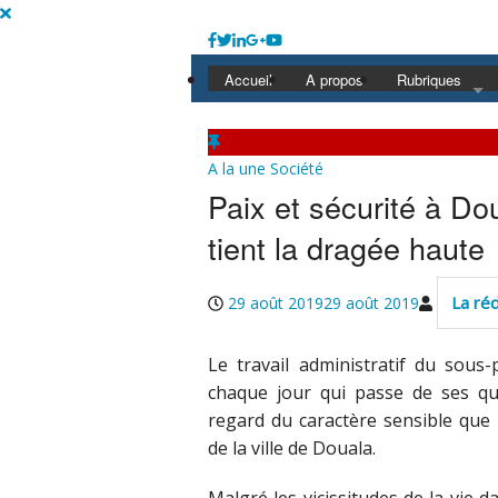
Accueil
A propos
Rubriques
A la une
Politique
Economie
A la une
Société
Education
Paix et sécurité à D
Société
Santé
tient la dragée haute
Culture
La ré
29 août 2019
29 août 2019
Le travail administratif du sous-
chaque jour qui passe de ses 
regard du caractère sensible que
de la ville de Douala.