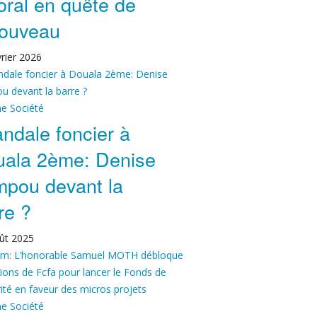
toral en quête de
nouveau
rier 2026
ne
Société
ndale foncier à
ala 2ème: Denise
pou devant la
re ?
ût 2025
ne
Société