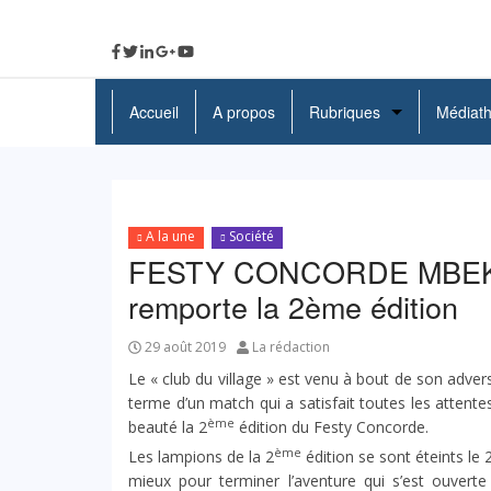
Accueil
A propos
Rubriques
Médiat
A La Une
Politique
A la une
Société
Economie
FESTY CONCORDE MBEKA’
remporte la 2ème édition
Education
Société
29 août 2019
La rédaction
Le « club du village » est venu à bout de son adver
Santé
terme d’un match qui a satisfait toutes les attente
ème
beauté la 2
édition du Festy Concorde.
Culture
ème
Les lampions de la 2
édition se sont éteints le
mieux pour terminer l’aventure qui s’est ouvert