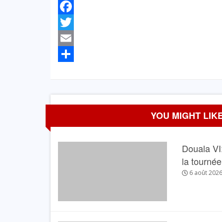
Facebook
Twitter
Email
Partager
YOU MIGHT LIKE
Douala VI:
la tourné
6 août 202