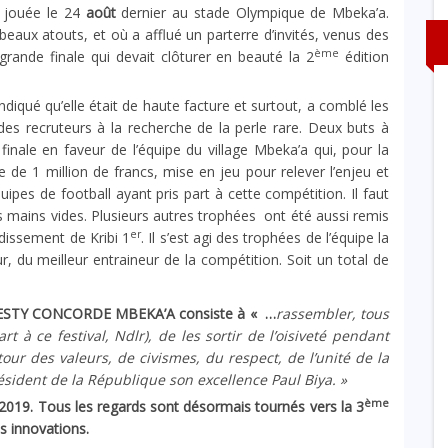
t jouée le 24
ao
û
t
dernier au stade Olympique de Mbeka’a.
beaux atouts, et où a afflué un parterre d’invités, venus des
ème
 grande finale qui devait clôturer en beauté la 2
édition
indiqué qu’elle était de haute facture et surtout, a comblé les
s recruteurs à la recherche de la perle rare. Deux buts à
finale en faveur de l’équipe du village Mbeka’a qui, pour la
 1 million de francs, mise en jeu pour relever l’enjeu et
pes de football ayant pris part à cette compétition. Il faut
 les mains vides. Plusieurs autres trophées ont été aussi remis
er
ndissement de Kribi 1
. Il s’est agi des trophées de l’équipe la
ur, du meilleur entraineur de la compétition. Soit un total de
ESTY CONCORDE MBEKA’A consiste à « …
rassembler, tous
rt à ce festival, Ndlr), de les sortir de l’oisiveté pendant
our des valeurs, de civismes, du respect, de l’unité de la
ésident de la République son excellence Paul Biya.
»
ème
. Tous les regards sont désormais tournés vers la 3
s innovations.