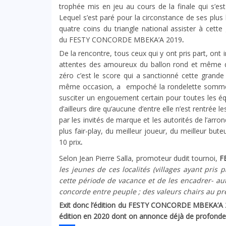
trophée mis en jeu au cours de la finale qui s’es
Lequel s’est paré pour la circonstance de ses plus 
quatre coins du triangle national assister à cette
du FESTY CONCORDE MBEKA’A 2019
.
De la rencontre, tous ceux qui y ont pris part, ont 
attentes des amoureux du ballon rond et même de
zéro c’est le score qui a sanctionné cette grande 
même occasion, a empoché la rondelette somme de
susciter un engouement certain pour toutes les équi
d’ailleurs dire qu‘aucune d’entre elle n’est rentrée
par les invités de marque et les autorités de l’arro
plus fair-play, du meilleur joueur, du meilleur bute
10 prix
.
Selon Jean Pierre Salla, promoteur dudit tournoi,
F
les jeunes de ces localités (villages ayant pris pa
cette période de vacance et de les encadrer- aut
concorde entre peuple ; des valeurs chairs au pr
Exit donc l’édition du
FESTY CONCORDE MBEKA’A 2019
édition en 2020 dont on annonce déjà de profonde