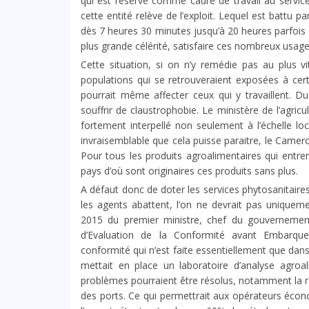
qui est réservé comme cadre de travail au service
cette entité relève de l’exploit. Lequel est battu 
dès 7 heures 30 minutes jusqu’à 20 heures parfois c
plus grande célérité, satisfaire ces nombreux usager
Cette situation, si on n’y remédie pas au plus v
populations qui se retrouveraient exposées à cert
pourrait même affecter ceux qui y travaillent. Du
souffrir de claustrophobie. Le ministère de l’agri
fortement interpellé non seulement à l’échelle loc
invraisemblable que cela puisse paraitre, le Camer
Pour tous les produits agroalimentaires qui entrent
pays d’où sont originaires ces produits sans plus.
A défaut donc de doter les services phytosanitaire
les agents abattent, l’on ne devrait pas uniquem
2015 du premier ministre, chef du gouverneme
d’Evaluation de la Conformité avant Embarq
conformité qui n’est faite essentiellement que dan
mettait en place un laboratoire d’analyse agro
problèmes pourraient être résolus, notamment la 
des ports. Ce qui permettrait aux opérateurs éc