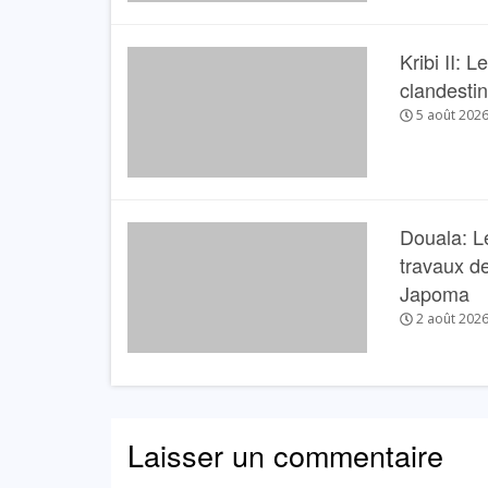
Kribi II: 
clandesti
5 août 202
Douala: L
travaux de
Japoma
2 août 202
Laisser un commentaire