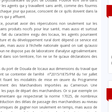
 phytosanitaire du port de Douala. Pouvoir être servi dans
par les agents qui y travaillent sans arrêt, comme des fourmis
haque jour qui passe, conscient de ce qu’ils doivent dans la
s qui y affluent.
ite, pourrait avoir des répercutions non seulement sur les
ains produits nocifs pour leur santé, mais aussi et surtout
 fait du caractère exigu des locaux, les agents pourraient
culture et du développement rural dont dépend ce service est
ale, mais aussi à l’échelle nationale quand on sait qu’aussi
oun ne dispose pas de laboratoire d’analyse agroalimentaire.
 dans son territoire, l’on ne se fie qu’aux déclarations des
s du port de Douala de locaux aux dimensions du travail que
ent se contenter de l’arrêté n°2015/1875/PM du 1er juillet
nt fixant les modalités de mise en œuvre du Programme
uement des Marchandises Importées au Cameroun. Une
s les pays de départ des marchandises. Or si par exemple on
alimentaire qui respecterait la norme 17025, de nombreux
réduction des délais de passage des marchandises au niveau
onomiques de gagner non seulement en temps, mais aussi de