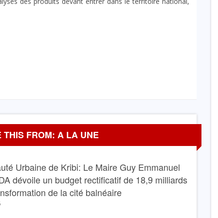
yses des produits devant entrer dans le territoire national,
 THIS FROM: A LA UNE
té Urbaine de Kribi: Le Maire Guy Emmanuel
dévoile un budget rectificatif de 18,9 milliards
ansformation de la cité balnéaire
6