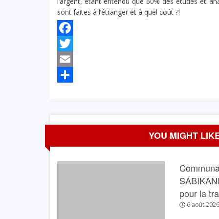
l’argent, étant entendu que 60% des études et anal
sont faites à l’étranger et à quel coût ?!
Facebook
Twitter
Email
Partager
YOU MIGHT LIKE
Communau
SABIKANDA 
pour la tr
6 août 202