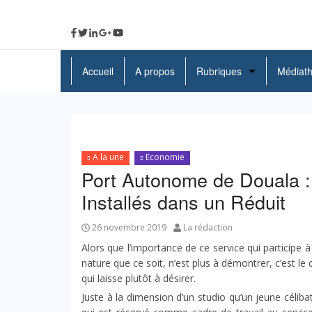
Accueil
A propos
Rubriques
Médiat
A La Une
Politique
A la une
Economie
Economie
Port Autonome de Douala :
Education
Installés dans un Réduit
Société
26 novembre 2019
La rédaction
Alors que l’importance de ce service qui participe
Santé
nature que ce soit, n’est plus à démontrer, c’est le
qui laisse plutôt à désirer.
Culture
Juste à la dimension d’un studio qu’un jeune célibata