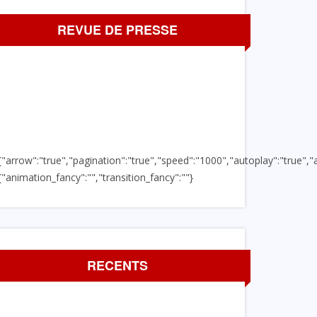
REVUE DE PRESSE
{"arrow":"true","pagination":"true","speed":"1000","autoplay":"true","a
{"animation_fancy":"","transition_fancy":""}
RECENTS