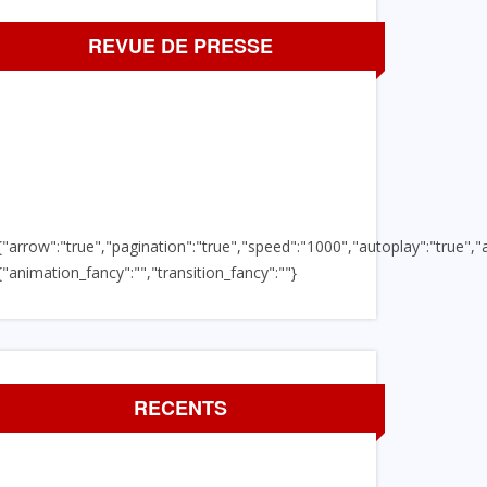
REVUE DE PRESSE
{"arrow":"true","pagination":"true","speed":"1000","autoplay":"true","a
{"animation_fancy":"","transition_fancy":""}
RECENTS