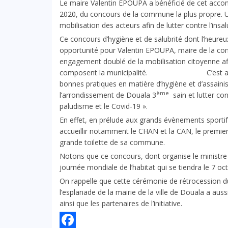
Le maire Valentin EPOUPA a bénéficié de cet accom
2020, du concours de la commune la plus propre. Une
mobilisation des acteurs afin de lutter contre l’insalub
Ce concours d’hygiène et de salubrité dont l’heure
opportunité pour Valentin EPOUPA, maire de la c
engagement doublé de la mobilisation citoyenne afin
composent la municipalité. C’est aussi l’o
bonnes pratiques en matière d’hygiène et d’assain
ème
l’arrondissement de Douala 3
sain et lutter co
paludisme et le Covid-19 ».
En effet, en prélude aux grands évènements sport
accueillir notamment le CHAN et la CAN, le premier
grande toilette de sa 
Notons que ce concours, dont organise le ministre 
journée mondiale de l’habitat qui se tiendra le 7 oc
On rappelle que cette cérémonie de rétrocession du 
l’esplanade de la mairie de la ville de Douala a au
ainsi que les partenaires de l’initiative.