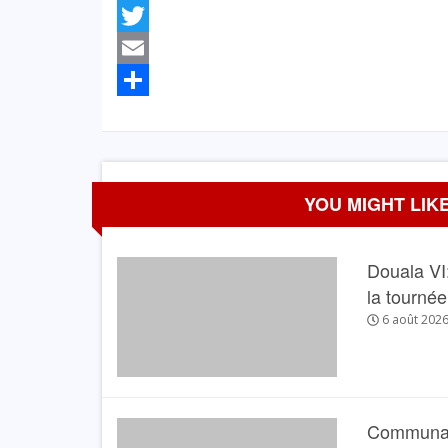
Facebook
Twitter
Email
Partager
YOU MIGHT LIKE
Douala VI:
la tourné
6 août 202
Communau