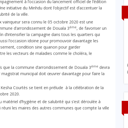
pagnement à l’occasion du lancement officiel de l’édition
 initiative du Minhdu dont l’objectif est d’accentuer la
rité de la ville.
ux vainqueur sera connu le 05 octobre 2020 est une
ème
ommune d’arrondissement de Douala 3
, de favoriser un
 d’intensifier la campagne dans tous les quartiers qui
ccasion idoine pour promouvoir davantage les
issement, condition sine quanon pour garder
ntre les vecteurs de maladies comme le choléra, le
ème
ifs que la commune d’arrondissement de Douala 3
devra
 magistrat municipal doit œuvrer davantage pour faire la
commune.
Kesha Courtès se tient en prélude à la célébration de la
tobre 2020.
matériel d’hygiène et de salubrité qui s’est déroulée à
ssi réuni les maires des autres communes que compte la ville