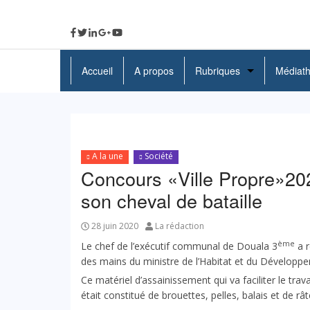
Accueil
A propos
Rubriques
Médiat
A La Une
Politique
A la une
Société
Economie
Concours «Ville Propre»20
Education
son cheval de bataille
Société
28 juin 2020
La rédaction
ème
Le chef de l’exécutif communal de Douala 3
a r
Santé
des mains du ministre de l’Habitat et 
Culture
Ce matériel d’assainissement qui va faciliter le trav
était constitué de brouettes,