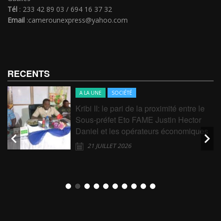
Tél
: 233 42 89 03 / 694 16 37 32
Email
:camerounexpress@yahoo.com
RECENTS
A LA UNE
SOCIÉTÉ
Kribi II: le pari de la proximité entre le
Sous-préfet Eto FAME Justin Hector
Daniel et les opérateurs économiques
21 JUILLET 2026