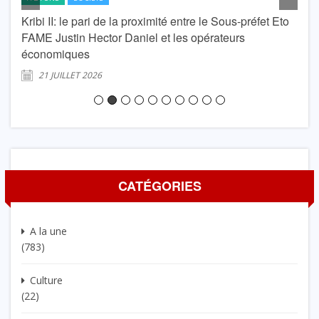
Kribi II: le pari de la proximité entre le Sous-préfet Eto
krib
FAME Justin Hector Daniel et les opérateurs
Lond
économiques
2
21 JUILLET 2026
CATÉGORIES
A la une
(783)
Culture
(22)