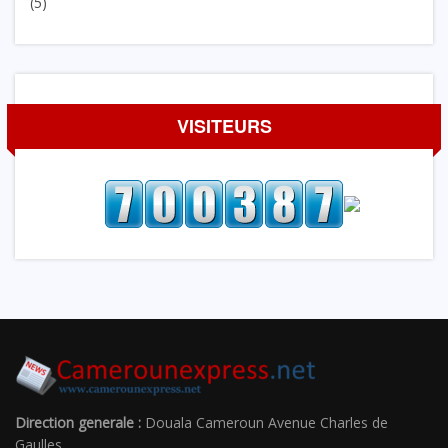
(5)
VISITEURS
Direction generale :
Douala Cameroun Avenue Charles de
Gaulles