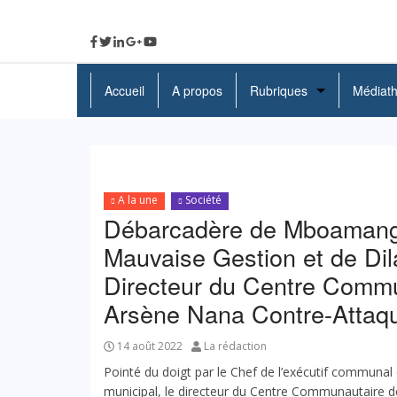
Accueil
A propos
Rubriques
Médiat
A La Une
Politique
A la une
Société
Economie
Débarcadère de Mboamanga
Education
Mauvaise Gestion et de Dil
Directeur du Centre Commu
Société
Arsène Nana Contre-Attaq
Santé
14 août 2022
La rédaction
Culture
Pointé du doigt par le Chef de l’exécutif communal 
municipal, le directeur du Centre Communautaire de