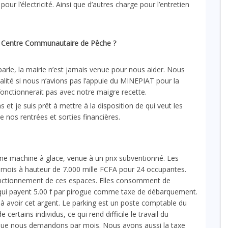
ur l’électricité. Ainsi que d’autres charge pour l’entretien
 Centre Communautaire de Pêche ?
 parle, la mairie n’est jamais venue pour nous aider. Nous
lité si nous n’avions pas l’appuie du MINEPIAT pour la
fonctionnerait pas avec notre maigre recette.
et je suis prêt à mettre à la disposition de qui veut les
 nos rentrées et sorties financières.
une machine à glace, venue à un prix subventionné. Les
 mois à hauteur de 7.000 mille FCFA pour 24 occupantes.
nctionnement de ces espaces. Elles consomment de
s, qui payent 5.00 f par pirogue comme taxe de débarquement.
 avoir cet argent. Le parking est un poste comptable du
ertains individus, ce qui rend difficile le travail du
que nous demandons par mois. Nous avons aussi la taxe