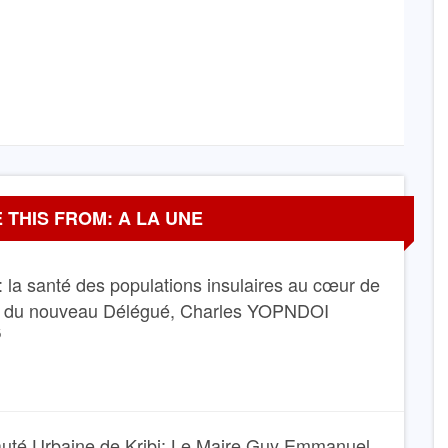
 THIS FROM: A LA UNE
 la santé des populations insulaires au cœur de
e du nouveau Délégué, Charles YOPNDOI
6
té Urbaine de Kribi: Le Maire Guy Emmanuel