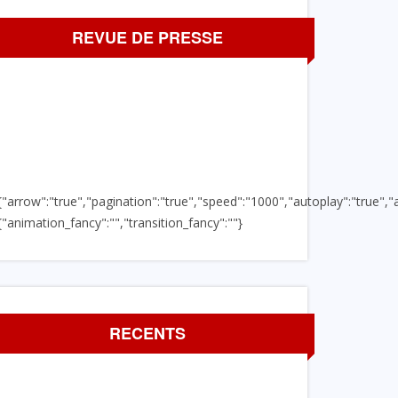
REVUE DE PRESSE
{"arrow":"true","pagination":"true","speed":"1000","autoplay":"true","a
{"animation_fancy":"","transition_fancy":""}
RECENTS