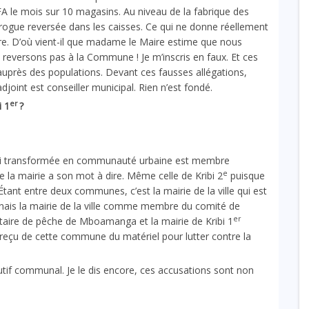
A le mois sur 10 magasins. Au niveau de la fabrique des
irogue reversée dans les caisses. Ce qui ne donne réellement
re. D’où vient-il que madame le Maire estime que nous
 reversons pas à la Commune ! Je m’inscris en faux. Et ces
près des populations. Devant ces fausses allégations,
joint est conseiller municipal. Rien n’est fondé.
er
i 1
?
hui transformée en communauté urbaine est membre
e
e la mairie a son mot à dire. Même celle de Kribi 2
puisque
ant entre deux communes, c’est la mairie de la ville qui est
onnais la mairie de la ville comme membre du comité de
er
utaire de pêche de Mboamanga et la mairie de Kribi 1
reçu de cette commune du matériel pour lutter contre la
utif communal. Je le dis encore, ces accusations sont non