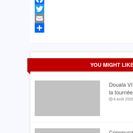
Facebook
Twitter
Email
Partager
YOU MIGHT LIKE
Douala VI:
la tourné
6 août 202
Communau