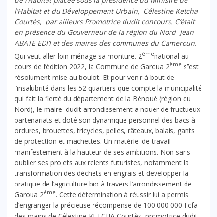
de l’Habitat placée sous la présidence du Ministre de
l’Habitat et du Développement Urbain, Célestine Ketcha
Courtès, par ailleurs Promotrice dudit concours. C’était
en présence du Gouverneur de la région du Nord Jean
ABATE EDI’I et des maires des communes du Cameroun.
ème
Qui veut aller loin ménage sa monture. 2
national au
ème
cours de l’édition 2022, la Commune de Garoua 2
s’’est
résolument mise au boulot. Et pour venir à bout de
l’insalubrité dans les 52 quartiers que compte la municipalité
qui fait la fierté du département de la Bénoué (région du
Nord), le maire dudit arrondissement a nouer de fructueux
partenariats et doté son dynamique personnel des bacs à
ordures, brouettes, tricycles, pelles, râteaux, balais, gants
de protection et machettes. Un matériel de travail
manifestement à la hauteur de ses ambitions. Non sans
oublier ses projets aux relents futuristes, notamment la
transformation des déchets en engrais et développer la
pratique de l’agriculture bio à travers l’arrondissement de
ème
Garoua 2
. Cette détermination à réussir lui a permis
d’engranger la précieuse récompense de 100 000 000 Fcfa
des mains de Célestine KETCHA Courtès, promotrice dudit