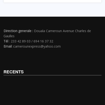
Direction generale :
Douala Cameroun Avenue Charles de
Gaulles
Tél
: 233 42 89 03 / 694 16 37 32
Email
:camerounexpress@yahoo.com
RECENTS