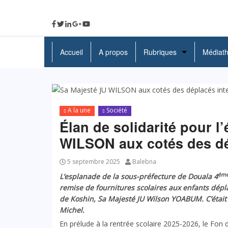
Accueil
A propos
Rubriques
Médiat
A La Une
Politique
A la une
Société
Economie
Élan de solidarité pour l
WILSON aux cotés des dé
Education
Société
5 septembre 2025
Balebna
èm
L’esplanade de la sous-préfecture de Douala 4
Santé
remise de fournitures scolaires aux enfants dépla
de Koshin, Sa Majesté JU Wilson YOABUM. C’était
Culture
Michel.
En prélude à la rentrée scolaire 2025-2026, le Fon 