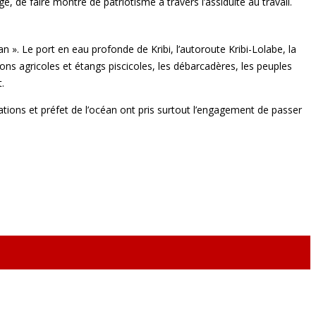
 de faire montre de patriotisme à travers l’assiduité au travail.
n ». Le port en eau profonde de Kribi, l’autoroute Kribi-Lolabe, la
ons agricoles et étangs piscicoles, les débarcadères, les peuples
.
ations et préfet de l’océan ont pris surtout l’engagement de passer