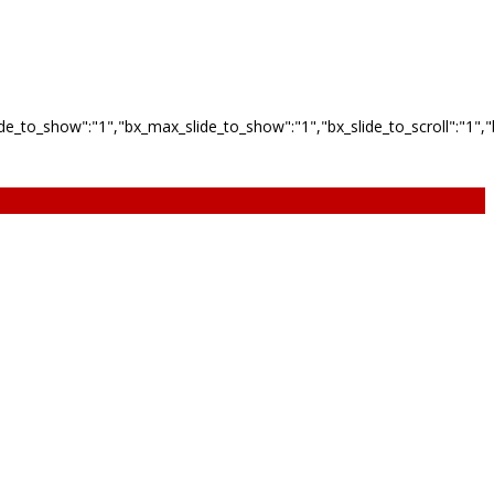
_to_show":"1","bx_max_slide_to_show":"1","bx_slide_to_scroll":"1","bx_s