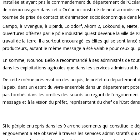
Installée et ayant pris le commandement du département de l’Océan 
de mieux naviguer dans cet « Océan » cons
tournée de prise de contact et d’animation socioéconomique dans le 
Campo, à Mvengue, à Bipindi, Lolodorf, Akom 2, Lokoundje, Niete, K
ouvertures offertes par le pôle industriel qu’est devenue la ville de
travail de la terre. Il a surtout encouragé les élites qui se sont lanc
producteurs, autant le même message a été valable pour ceux qui prat
En somme, Nouhou Bello a recommandé à ses administrés de tout fai
dans les exploitations agricoles que dans les services administratifs.
De cette même préservation des acquis, le préfet du département de
la paix, dans un esprit du vivre-ensemble dans un département pot
pas tombés dans les oreilles des sourds au regard de l’engouement 
message et à la vision du préfet, représentant du chef de l’Etat da
Si le périple entrepris dans les 9 arrondissements qui constitue l
engouement a été observé à travers les services administratifs qui 