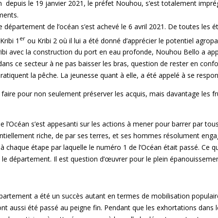
depuis le 19 janvier 2021, le préfet Nouhou, s’est totalement impré
titué de neuf arrondissements. C’est ainsi 
département de l’océan s’est achevé le 6 avril 2021. De toutes les ét
er
ribi 1
ou Kribi 2 où il lui a été donné d’apprécier le potentiel agro
 Kribi avec la construction du port en eau profonde, Nouhou Bello a app
é dans ce secteur à ne pas baisser les bras, question de rester en confo
iquent la pêche. La jeunesse quant à elle, a été appelé à se responsab
re pour non seulement préserver les acquis, mais davantage les fruct
 l’Océan s’est appesanti sur les actions à mener pour barrer par tou
entiellement riche, de par ses terres, et ses hommes résolument en
à chaque étape par laquelle le numéro 1 de l’Océan était passé. Ce 
ns le département. Il est question d’œuvrer pour le plein épanouissem
e département a été un succès autant en termes de mobilisation popula
ont aussi été passé au peigne fin. Pendant que les exhortations dans l