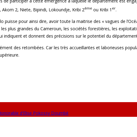
s de participer à cette émergence à laquelle le département est engagé,
ème
er
 Akom 2, Niete, Bipindi, Lokoundje, Kribi 2
ou Kribi 1
.
o puisse pour ainsi dire, avoir toute la maitrise des « vagues de l’Océa
les plus grandes du Cameroun, les sociétés forestières, les exploitati
qui indiquent et donnent des précisions sur le potentiel du département
cément des retombées. Car les très accueillantes et laborieuses popul
upérieure.
 Honorable d’Elise Pokossy Doumbè