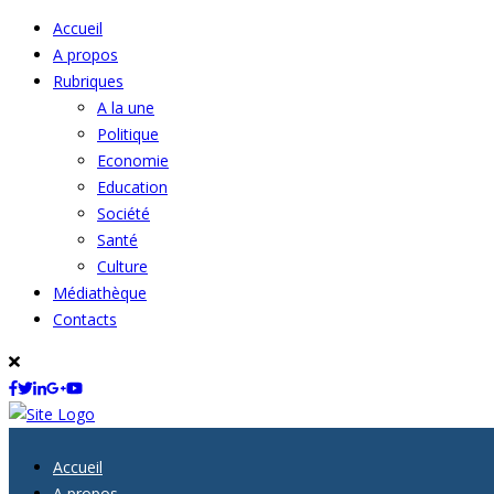
Accueil
A propos
Rubriques
A la une
Politique
Economie
Education
Société
Santé
Culture
Médiathèque
Contacts
Accueil
A propos