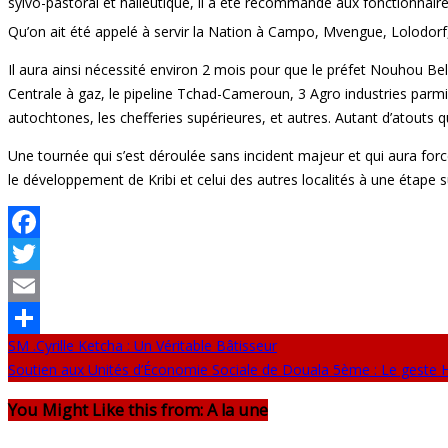
sylvo-pastoral et halieutique, il a été recommandé aux fonctionnaire
Qu’on ait été appelé à servir la Nation à Campo, Mvengue, Lolodorf,
Il aura ainsi nécessité environ 2 mois pour que le préfet Nouhou Bell
Centrale à gaz, le pipeline Tchad-Cameroun, 3 Agro industries parmi 
autochtones, les chefferies supérieures, et autres. Autant d’atouts 
Une tournée qui s’est déroulée sans incident majeur et qui aura for
le développement de Kribi et celui des autres localités à une étape s
Facebook
Twitter
Email
SM .Cyrille Ketcha : Un Véritable Bâtisseur
Partager
Soutien aux Unités d’Économie Sociale de Douala 5ème : Le geste
You Might Like this from: A la une