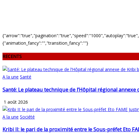
{"arrow":"true","pagination":"true","speed":"1000","autoplay":"true",
{"animation_fancy":"","transition_fancy":""}
RECENTS
A la une
Santé
Santé: Le plateau technique de l’Hôpital régional annexe 
1 août 2026
A la une
Société
Kribi II: le pari de la proximité entre le Sous-préfet Eto