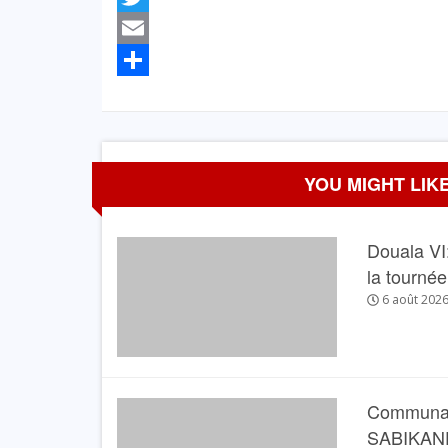
Twitter
Email
Partager
YOU MIGHT LIKE
Douala VI:
la tourné
6 août 202
Communau
SABIKANDA 