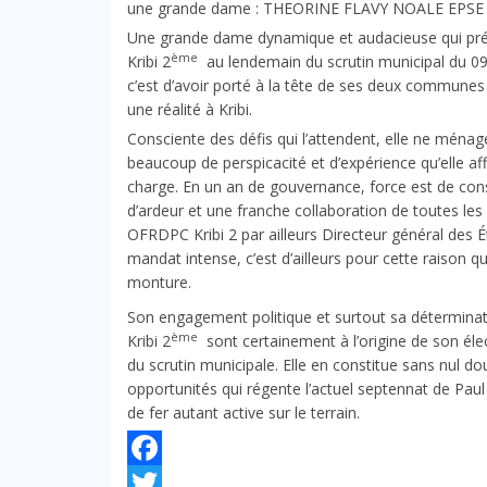
une grande dame : THEORINE FLAVY NOALE EP
Une grande dame dynamique et audacieuse qui pré
ème
Kribi 2
au lendemain du scrutin municipal du 09 f
c’est d’avoir porté à la tête de ses deux commune
une réalité à Kribi.
Consciente des défis qui l’attendent, elle ne ménage
beaucoup de perspicacité et d’expérience qu’elle af
charge. En un an de gouvernance, force est de const
d’ardeur et une franche collaboration de toutes les 
OFRDPC Kribi 2 par ailleurs Directeur général des É
mandat intense, c’est d’ailleurs pour cette raison 
monture.
Son engagement politique et surtout sa déterminati
ème
Kribi 2
sont certainement à l’origine de son él
du scrutin municipale. Elle en constitue sans nul do
opportunités qui régente l’actuel septennat de P
de fer autant active sur le terrain.
Facebook