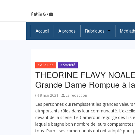
Accueil
A propos
Rubriques
Médiat
A La Une
Politique
A la une
Société
Economie
THEORINE FLAVY NOALE
Grande Dame Rompue à la
Education
Société
9 mai 2021
La rédaction
Les personnes qui remplissent les grandes valeurs
Santé
d’importants rôles dans leur communauté. L’excell
devant de la scène. Le Cameroun regorge des fils et 
Culture
laquelle beigne bon nombre de leurs compatriotes 
tous. Parmi ses camerounais qui ont adopté pour phi