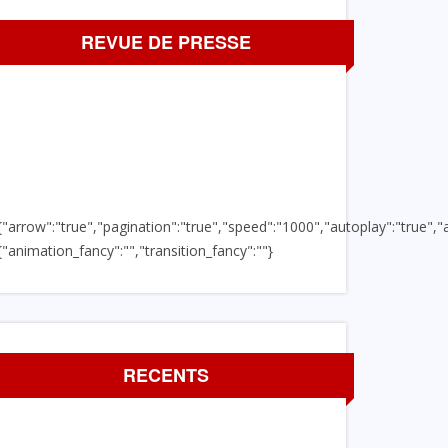
REVUE DE PRESSE
{"arrow":"true","pagination":"true","speed":"1000","autoplay":"true","a
{"animation_fancy":"","transition_fancy":""}
RECENTS