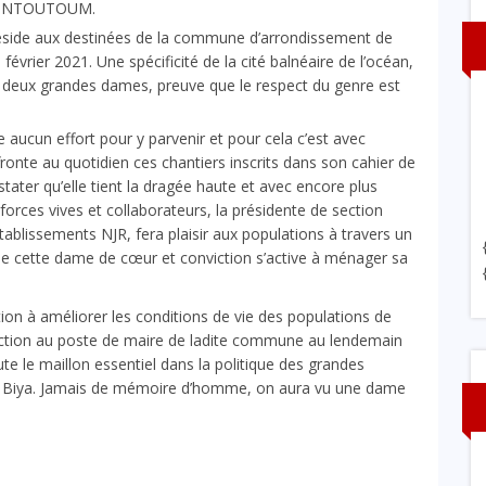
SE NTOUTOUM.
side aux destinées de la commune d’arrondissement de
évrier 2021. Une spécificité de la cité balnéaire de l’océan,
s deux grandes dames, preuve que le respect du genre est
 aucun effort pour y parvenir et pour cela c’est avec
fronte au quotidien ces chantiers inscrits dans son cahier de
ater qu’elle tient la dragée haute et avec encore plus
forces vives et collaborateurs, la présidente de section
tablissements NJR, fera plaisir aux populations à travers un
que cette dame de cœur et conviction s’active à ménager sa
on à améliorer les conditions de vie des populations de
ection au poste de maire de ladite commune au lendemain
ute le maillon essentiel dans la politique des grandes
aul Biya. Jamais de mémoire d’homme, on aura vu une dame