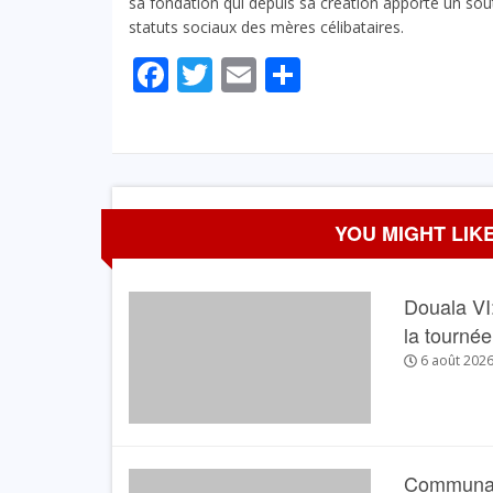
sa fondation qui depuis sa création apporte un souti
statuts sociaux des mères célibataires.
Facebook
Twitter
Email
Partager
YOU MIGHT LIKE
Douala VI:
la tourné
6 août 202
Communau