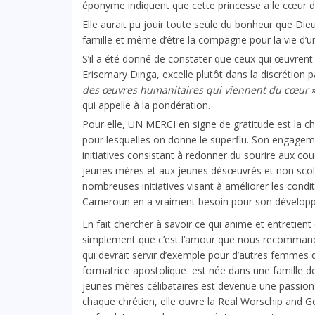
éponyme indiquent que cette princesse a le cœur d
Elle aurait pu jouir toute seule du bonheur que Dieu 
famille et même d’être la compagne pour la vie d’
S’il a été donné de constater que ceux qui œuvrent d
Erisemary Dinga, excelle plutôt dans la discrétion p
des œuvres humanitaires qui viennent du cœur
»
qui appelle à la pondération.
Pour elle, UN MERCI en signe de gratitude est la ch
pour lesquelles on donne le superflu. Son engagemen
initiatives consistant à redonner du sourire aux c
jeunes mères et aux jeunes désœuvrés et non scola
nombreuses initiatives visant à améliorer les condi
Cameroun en a vraiment besoin pour son dévelop
En fait chercher à savoir ce qui anime et entretient
simplement que c’est l’amour que nous recommande 
qui devrait servir d’exemple pour d’autres femmes q
formatrice apostolique est née dans une famille de
jeunes mères célibataires est devenue une passion pou
chaque chrétien, elle ouvre la Real Worschip and G