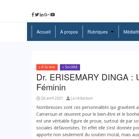
Accueil
A propos
Rubriques
Médiat
A La Une
Politique
A la une
Société
Economie
Dr. ERISEMARY DINGA : U
Féminin
Education
Société
28 avril 2021
La rédaction
Nombreuses sont ces personnalités qui gravitent
Santé
Cameroun et œuvrent pour le bien-être et le bonheu
est une véritable figure de proue, surtout de par 
Culture
sociales défavorisées. En effet elle s’est donnée po
apporte non seulement du soutien moral, mais aussi