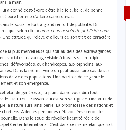
ans la main.
lui a donné c’est-à-dire d’être à la fois, belle, de bonne
un célèbre homme d’affaire camerounais.
ans le social le font à grand renfort de publicité, Dr.
arce que selon elle, «
on n’a pas besoin de publicité pour
. Une attitude qui relève d’ ailleurs de son trait de caractère
ose la plus merveilleuse qui soit au-delà des extravagances
t social est davantage visible à travers ses multiples
ouches défavorisées, aux handicapes, aux orphelins, aux
risés. Dans la même veine on peut aussi faire cas de ses
tions de vie des populations. Une patriote de ce genre le
pement et son émergence.
 cet élan de générosité, la jeune dame vous dira tout
le Dieu Tout Puissant qui est son seul guide. Une attitude
ue la nature aura ainsi bénie. La prophétesse des nations et
 chrétiens. Aider les personnes défavorisées surtout les
r elle. Dans le souci de réveiller l’identité réelle de
ospel Center International. C’est dans ce même élan que nait