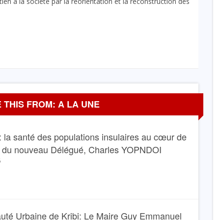
en à la société par la réorientation et la reconstruction des
 THIS FROM: A LA UNE
 la santé des populations insulaires au cœur de
e du nouveau Délégué, Charles YOPNDOI
6
té Urbaine de Kribi: Le Maire Guy Emmanuel