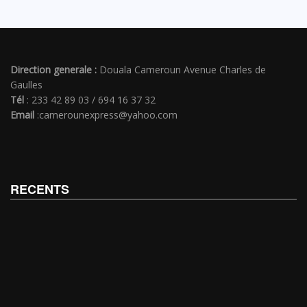
Direction generale :
Douala Cameroun Avenue Charles de
Gaulles
Tél
: 233 42 89 03 / 694 16 37 32
Email
:camerounexpress@yahoo.com
RECENTS