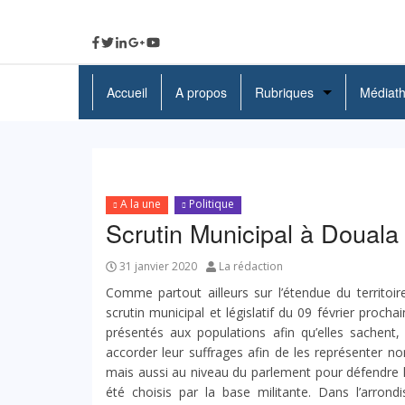
Accueil
A propos
Rubriques
Médiat
A La Une
Politique
A la une
Politique
Economie
Scrutin Municipal à Douala
Education
31 janvier 2020
La rédaction
Société
Comme partout ailleurs sur l’étendue du territoi
scrutin municipal et législatif du 09 février procha
Santé
présentés aux populations afin qu’elles sachent,
accorder leur suffrages afin de les représenter n
Culture
mais aussi au niveau du parlement pour défendre le
été choisis par la base militante. Dans l’arron