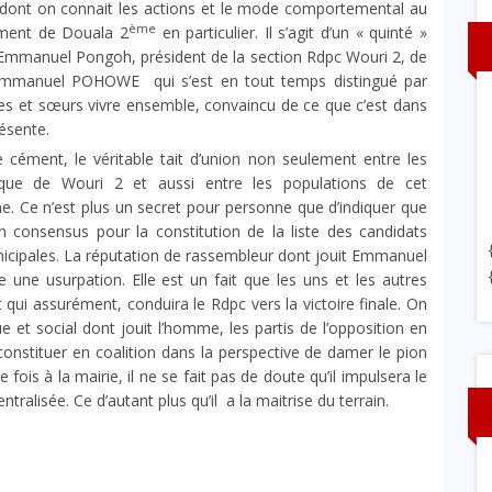
s dont on connait les actions et le mode comportemental au
ème
sement de Douala 2
en particulier. Il s’agit d’un « quinté »
Emmanuel Pongoh, président de la section Rdpc Wouri 2, de
’Emmanuel POHOWE qui s’est en tout temps distingué par
frères et sœurs vivre ensemble, convaincu de ce que c’est dans
résente.
e cément, le véritable tait d’union non seulement entre les
itique de Wouri 2 et aussi entre les populations de cet
. Ce n’est plus un secret pour personne que d’indiquer que
n consensus pour la constitution de la liste des candidats
icipales. La réputation de rassembleur dont jouit Emmanuel
e usurpation. Elle est un fait que les uns et les autres
 qui assurément, conduira le Rdpc vers la victoire finale. On
 et social dont jouit l’homme, les partis de l’opposition en
constituer en coalition dans la perspective de damer le pion
ois à la mairie, il ne se fait pas de doute qu’il impulsera le
tralisée. Ce d’autant plus qu’il a la maitrise du terrain.