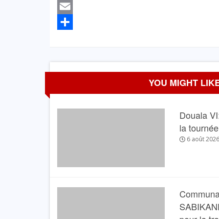
Twitter
Email
Partager
YOU MIGHT LIKE
Douala VI:
la tourné
6 août 202
Communau
SABIKANDA 