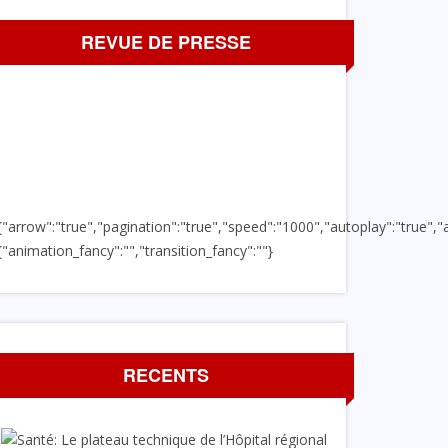
REVUE DE PRESSE
{"arrow":"true","pagination":"true","speed":"1000","autoplay":"true","a
{"animation_fancy":"","transition_fancy":""}
RECENTS