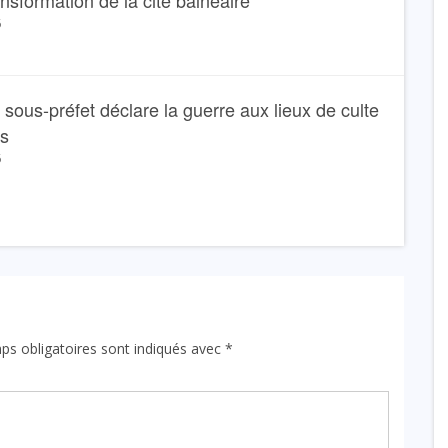
ansformation de la cité balnéaire
6
Le sous-préfet déclare la guerre aux lieux de culte
ns
6
ps obligatoires sont indiqués avec
*