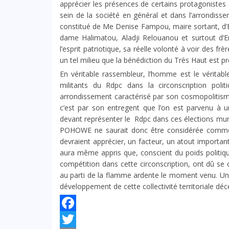
apprécier les présences de certains protagoniste
sein de la société en général et dans l’arrondis
constitué de Me Denise Fampou, maire sortant, d’
dame Halimatou, Aladji Relouanou et surtout d
l’esprit patriotique, sa réelle volonté à voir des 
un tel milieu que la bénédiction du Très Haut est p
En véritable rassembleur, l’homme est le véritabl
militants du Rdpc dans la circonscription pol
arrondissement caractérisé par son cosmopolitisme
c’est par son entregent que l’on est parvenu à u
devant représenter le Rdpc dans ces élections mun
POHOWE ne saurait donc être considérée comme un
devraient apprécier, un facteur, un atout important
aura même appris que, conscient du poids politique
compétition dans cette circonscription, ont dû se 
au parti de la flamme ardente le moment venu. Une f
développement de cette collectivité territoriale décen
Facebook