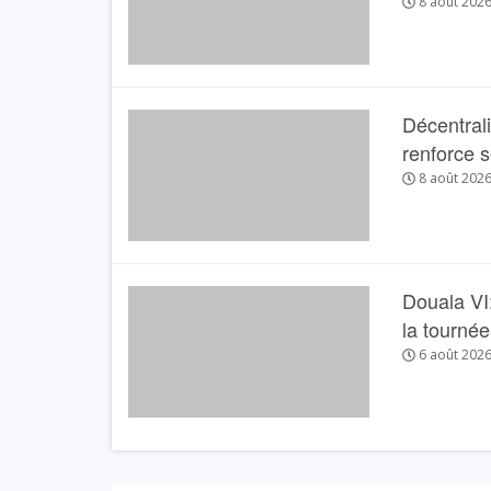
8 août 202
Décentral
renforce 
8 août 202
Douala VI:
la tourné
6 août 202