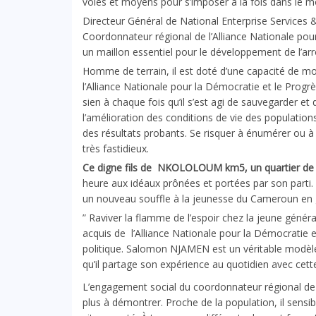
voies et moyens pour s’imposer à la fois dans le mo
Directeur Général de National Enterprise Services & 
Coordonnateur régional de l’Alliance Nationale p
un maillon essentiel pour le développement de l’a
Homme de terrain, il est doté d’une capacité de mobi
l’Alliance Nationale pour la Démocratie et le Progr
sien à chaque fois qu’il s’est agi de sauvegarder et 
l’amélioration des conditions de vie des populati
des résultats probants. Se risquer à énumérer ou à
très fastidieux.
Ce digne fils de NKOLOLOUM km5, un quartier de l
heure aux idéaux prônées et portées par son parti. 
un nouveau souffle à la jeunesse du Cameroun en 
” Raviver la flamme de l’espoir chez la jeune généra
acquis de l’Alliance Nationale pour la Démocratie et
politique. Salomon NJAMEN est un véritable modèl
qu’il partage son expérience au quotidien avec cett
L’engagement social du coordonnateur régional de l
plus à démontrer. Proche de la population, il sensib