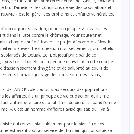
tions, ce militant des premières heures de l’ANDP, collabore
e but d’améliorer les conditions de vie des populations et
NJAMEN est le “père” des orphelins et enfants vulnérables,
amour pour sa nation, pour son peuple. A travers ses
nt dans la lutte contre le chômage. Pour soutenir et
organise chaque année à travers le projet dénommé « New-bell
eilleurs élèves. Il est question non seulement pour cet élu
scolarisés de Douala 2e. L’objectif principal de ce
 agréable et bénéfique la période estivale de cette couche
e d’assainissement d’hygiène et de salubrité au cours de
tissements humains (curage des caniveaux, des drains, et
al de l’ANDP vole toujours au secours des populations
les affaires. Il a un principe de vie et d’action qu’il aime
 faut autant que faire se peut, faire du bien, et quand l’on ne
 mal ». C’est un homme d’affaires avisé qui sait où il va à
niste qui œuvre inlassablement pour le bien-être des
une est avant tout au service de l’humain qui constitue sa