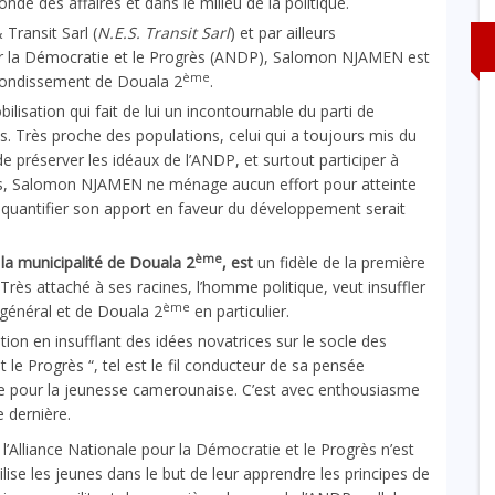
nde des affaires et dans le milieu de la politique.
Transit Sarl (
N.E.S. Transit Sarl
) et par ailleurs
our la Démocratie et le Progrès (ANDP), Salomon NJAMEN est
ème
rrondissement de Douala 2
.
lisation qui fait de lui un incontournable du parti de
ès. Très proche des populations, celui qui a toujours mis du
de préserver les idéaux de l’ANDP, et surtout participer à
ons, Salomon NJAMEN ne ménage aucun effort pour atteinte
 quantifier son apport en faveur du développement serait
ème
a municipalité de Douala 2
, est
un fidèle de la première
Très attaché à ses racines, l’homme politique, veut insuffler
ème
général et de Douala 2
en particulier.
tion en insufflant des idées novatrices sur le socle des
 le Progrès “, tel est le fil conducteur de sa pensée
e pour la jeunesse camerounaise. C’est avec enthousiasme
e dernière.
’Alliance Nationale pour la Démocratie et le Progrès n’est
ilise les jeunes dans le but de leur apprendre les principes de