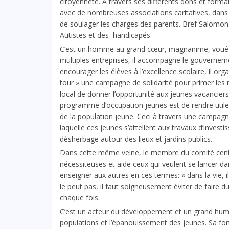
citoyenneté. À travers ses différents dons et forma
avec de nombreuses associations caritatives, dans l
de soulager les charges des parents. Bref Salomon 
Autistes et des handicapés.
C’est un homme au grand cœur, magnanime, voué d’
multiples entreprises, il accompagne le gouverneme
encourager les élèves à l’excellence scolaire, il 
tour » une campagne de solidarité pour primer les m
local de donner l’opportunité aux jeunes vacanciers 
programme d’occupation jeunes est de rendre utile,
de la population jeune. Ceci à travers une campagn
laquelle ces jeunes s’attellent aux travaux d’inves
désherbage autour des lieux et jardins publics.
Dans cette même veine, le membre du comité centr
nécessiteuses et aide ceux qui veulent se lancer dans 
enseigner aux autres en ces termes: « dans la vie, il
le peut pas, il faut soigneusement éviter de faire du
chaque fois.
C’est un acteur du développement et un grand huma
populations et l’épanouissement des jeunes. Sa fort