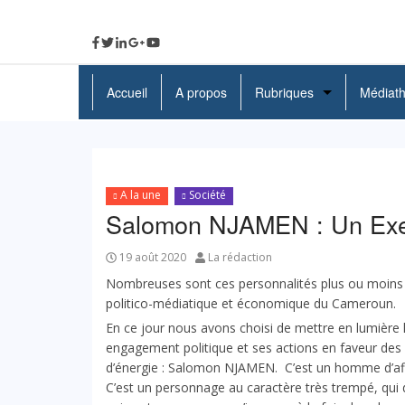
Accueil
A propos
Rubriques
Médiat
A La Une
Politique
A la une
Société
Economie
Salomon NJAMEN : Un Exe
Education
19 août 2020
La rédaction
Nombreuses sont ces personnalités plus ou moins 
Société
politico-médiatique et économique du Cameroun.
Santé
En ce jour nous avons choisi de mettre en lumière l
engagement politique et ses actions en faveur des 
Culture
d’énergie : Salomon NJAMEN. C’est un homme d’affai
C’est un personnage au caractère très trempé, qui dit