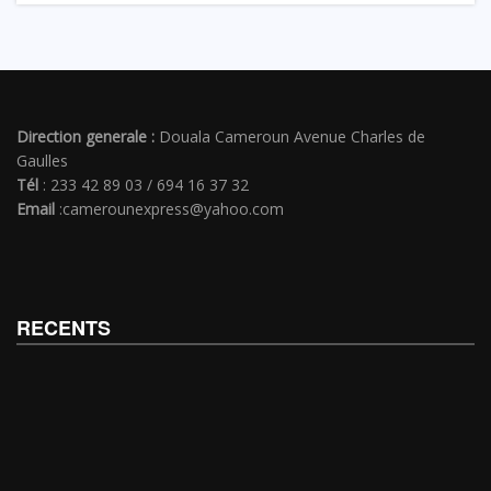
Direction generale :
Douala Cameroun Avenue Charles de
Gaulles
Tél
: 233 42 89 03 / 694 16 37 32
Email
:camerounexpress@yahoo.com
RECENTS