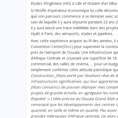
Etudes d’Ingénieur (HEI) à Lille et titulaire d’un Mba 
Si l’étoffe d’opérateur économique lui colle désorma
que son parcours commence à se dessiner avec son
sein de laquelle il y aura séjourné pendant 23 ans 
Il y aura laissé une trace indélébile dans des proje
Hyatt à Paris, des aéroports, stades et pipelines.
Avec cette expérience acquise au fil des années, il es
Convention Center(Drcc) pour superviser la constr
près de l’
aéroport de Douala
. Une infrastructure q
d’Afrique Centrale et couvrant une superficie de 1
commercial, des salles de cinéma, … pour un budget 
simplement confirmer cette attitude patriotique qu
Construction, j’étais porté par l’exaltant rêve de
infrastructures significatives, qui leur apporter
J’étais convaincu de pouvoir déployer mes compé
projets de grande échelle, en agrégeant les nomb
d’ajouter :
« L’idée précise du Douala Grand Mall 
remarqué que les développements des centres c
quantité, en taille et même en qualité. Pas assez
grandes métropoles d’Afrique centrale. J’ai alors 