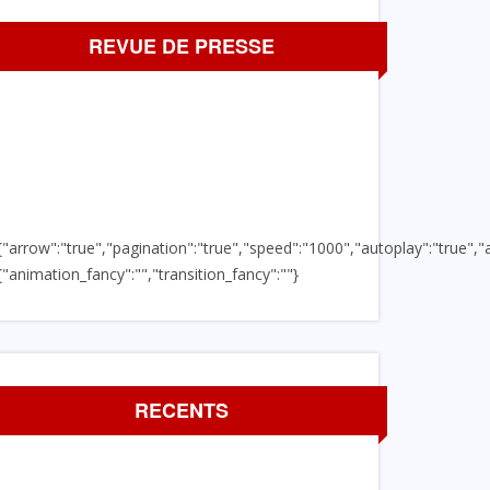
REVUE DE PRESSE
{"arrow":"true","pagination":"true","speed":"1000","autoplay":"true","a
{"animation_fancy":"","transition_fancy":""}
RECENTS