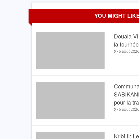
YOU MIGHT LIKE
Douala VI:
la tourné
6 août 202
Communau
SABIKANDA 
pour la tr
6 août 202
Kribi II: 