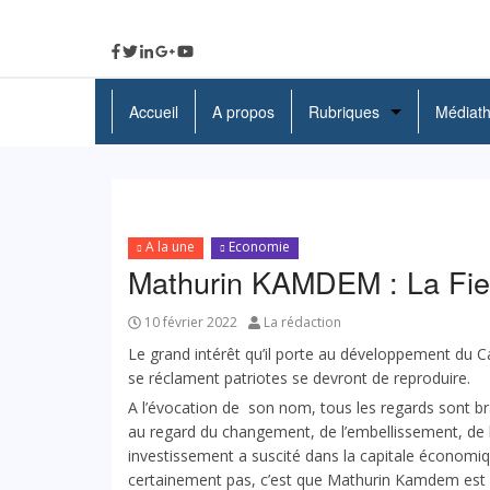
Accueil
A propos
Rubriques
Médiat
A La Une
Politique
A la une
Economie
Economie
Mathurin KAMDEM : La Fie
Education
10 février 2022
La rédaction
Société
Le grand intérêt qu’il porte au développement du C
se réclament patriotes se devront de reproduire.
Santé
A l’évocation de son nom, tous les regards sont braq
au regard du changement, de l’embellissement, de
Culture
investissement a suscité dans la capitale économ
certainement pas, c’est que Mathurin Kamdem est un