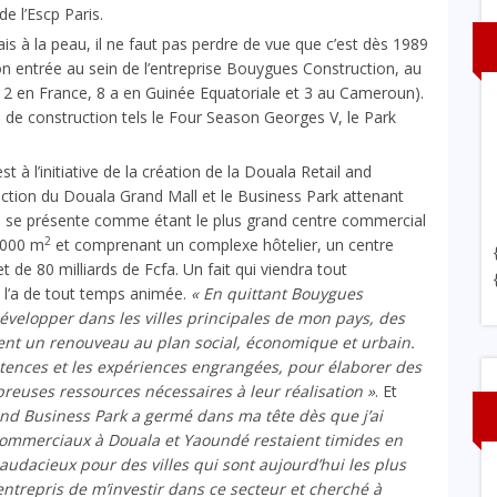
de l’
Escp
Paris.
is à la peau, il ne faut pas perdre de vue que c’est dès 1989
 entrée au sein de l’entreprise
Bouygues Construction
, au
(12 en France, 8 a en Guinée Equatoriale et 3 au Cameroun).
ts de construction tels le Four Season Georges V, le Park
t à l’initiative de la création de la Douala Retail and
uction du
Douala Grand Mall
et le Business Park attenant
ui se présente comme étant le plus grand centre commercial
2
8,000 m
et comprenant un complexe hôtelier, un centre
de 80 milliards de Fcfa. Un fait qui viendra tout
i l’a de tout temps animée.
« En quittant Bouygues
 développer dans les villes principales de mon pays, des
aient un renouveau au plan social, économique et urbain.
tences et les expériences engrangées, pour élaborer des
reuses ressources nécessaires à leur réalisation »
. Et
and Business Park a germé dans ma tête dès que j’ai
ommerciaux à Douala et Yaoundé restaient timides en
 audacieux pour des villes qui sont aujourd’hui les plus
entrepris de m’investir dans ce secteur et cherché à