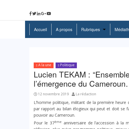
Accueil
A propos
Rubriques
Médiat
A La Une
Politique
A la une
Politique
Economie
Lucien TEKAM : “Ensemble 
Education
l’émergence du Cameroun
Société
12 novembre 2019
La rédaction
L’homme politique, militant de la première heure 
Santé
par rapport au bilan élogieux qui peut et doit se fa
pouvoir au Cameroun.
Culture
ème
Pour le 37
anniversaire de l’accession à la 