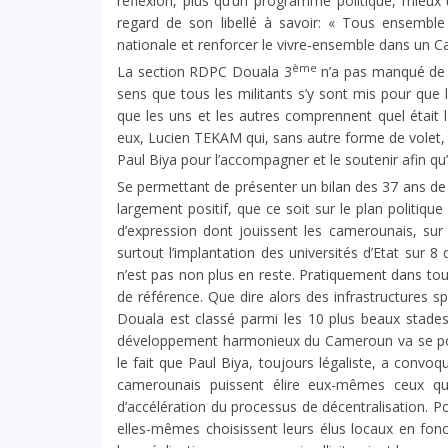
réflexion, plus qu’un programme politique, mieux
regard de son libellé à savoir: « Tous ensemble 
nationale et renforcer le vivre-ensemble dans un C
ème
La section RDPC Douala 3
n’a pas manqué de p
sens que tous les militants s’y sont mis pour que 
que les uns et les autres comprennent quel était l
eux, Lucien TEKAM qui, sans autre forme de volet, 
Paul Biya pour l’accompagner et le soutenir afin q
Se permettant de présenter un bilan des 37 ans de p
largement positif, que ce soit sur le plan politiqu
d’expression dont jouissent les camerounais, sur
surtout l’implantation des universités d’Etat sur 
n’est pas non plus en reste. Pratiquement dans tous
de référence. Que dire alors des infrastructures 
Douala est classé parmi les 10 plus beaux stades
développement harmonieux du Cameroun va se pours
le fait que Paul Biya, toujours légaliste, a convoq
camerounais puissent élire eux-mêmes ceux qu
d’accélération du processus de décentralisation. P
elles-mêmes choisissent leurs élus locaux en fon