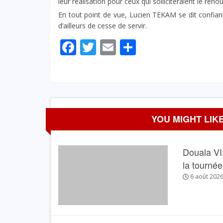
leur réalisation pour ceux qui solliciteraient le re
En tout point de vue, Lucien TEKAM se dit confiant p
d’ailleurs de cesse de servir.
Facebook
Twitter
Email
Partager
YOU MIGHT LIKE
Douala VI:
la tourné
6 août 202