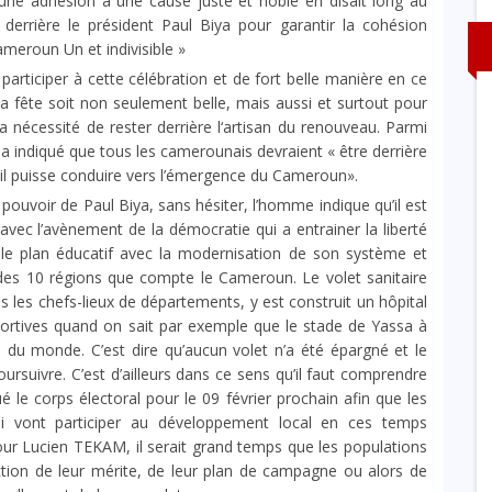
 une adhésion à une cause juste et noble en disait long au
derrière le président Paul Biya pour garantir la cohésion
ameroun Un et indivisible »
articiper à cette célébration et de fort belle manière en ce
la fête soit non seulement belle, mais aussi et surtout pour
a nécessité de rester derrière l‘artisan du renouveau. Parmi
a indiqué que tous les camerounais devraient « être derrière
u’il puisse conduire vers l’émergence du Cameroun».
ouvoir de Paul Biya, sans hésiter, l’homme indique qu’il est
e avec l’avènement de la démocratie qui a entrainer la liberté
 le plan éducatif avec la modernisation de son système et
8 des 10 régions que compte le Cameroun. Le volet sanitaire
 les chefs-lieux de départements, y est construit un hôpital
sportives quand on sait par exemple que le stade de Yassa à
 du monde. C’est dire qu’aucun volet n’a été épargné et le
uivre. C’est d’ailleurs dans ce sens qu’il faut comprendre
ué le corps électoral pour le 09 février prochain afin que les
i vont participer au développement local en ces temps
our Lucien TEKAM, il serait grand temps que les populations
ction de leur mérite, de leur plan de campagne ou alors de