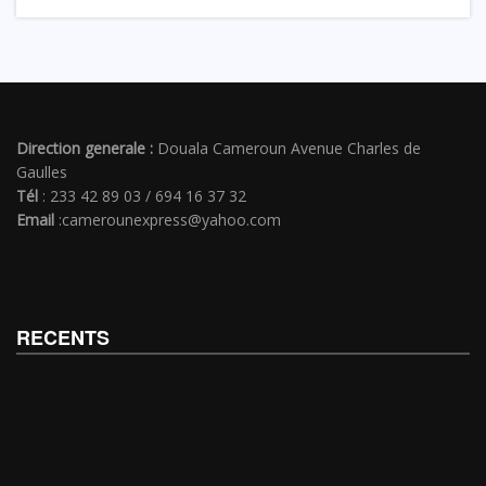
Direction generale :
Douala Cameroun Avenue Charles de
Gaulles
Tél
: 233 42 89 03 / 694 16 37 32
Email
:camerounexpress@yahoo.com
RECENTS