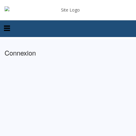
Connexion
Identifiant ou e-mail
Mot de passe
Se souvenir de moi