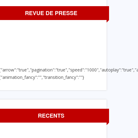
REVUE DE PRESSE
{"arrow":"true","pagination":"true","speed":"1000","autoplay":"true","a
{"animation_fancy":"","transition_fancy":""}
RECENTS