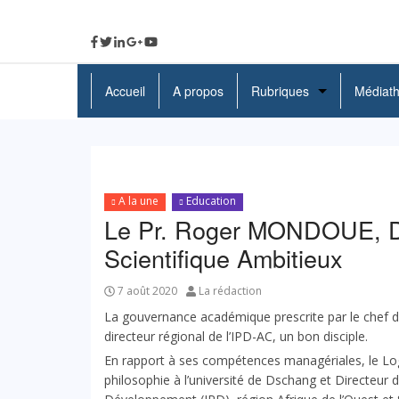
Accueil
A propos
Rubriques
Médiat
A La Une
Politique
A la une
Education
Economie
Le Pr. Roger MONDOUE, Di
Education
Scientifique Ambitieux
Société
7 août 2020
La rédaction
La gouvernance académique prescrite par le chef d
Santé
directeur régional de l’IPD-AC, un bon disciple.
Culture
En rapport à ses compétences managériales, le Log
philosophie à l’université de Dschang et Directeur du