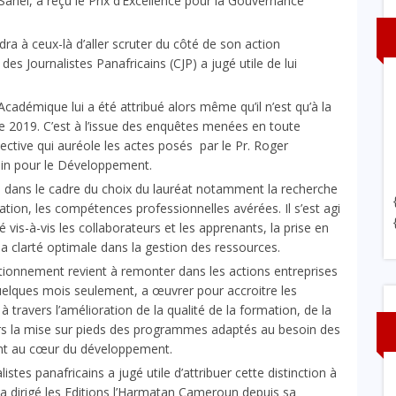
Sahel, a reçu le Prix d’Excellence pour la Gouvernance
udra à ceux-là d’aller scruter du côté de son action
s Journalistes Panafricains (CJP) a jugé utile de lui
cadémique lui a été attribué alors même qu’il n’est qu’à la
re 2019. C’est à l’issue des enquêtes menées en toute
ective qui auréole les actes posés par le Pr. Roger
ain pour le Développement.
n dans le cadre du choix du lauréat notamment la recherche
ation, les compétences professionnelles avérées. Il s’est agi
é vis-à-vis les collaborateurs et les apprenants, la prise en
a clarté optimale dans la gestion des ressources.
ionnement revient à remonter dans les actions entreprises
quelques mois seulement, a œuvrer pour accroitre les
à travers l’amélioration de la qualité de la formation, de la
rs la mise sur pieds des programmes adaptés au besoin des
sont au cœur du développement.
istes panafricains a jugé utile d’attribuer cette distinction à
 a dirigé les Editions l’Harmatan Cameroun depuis sa