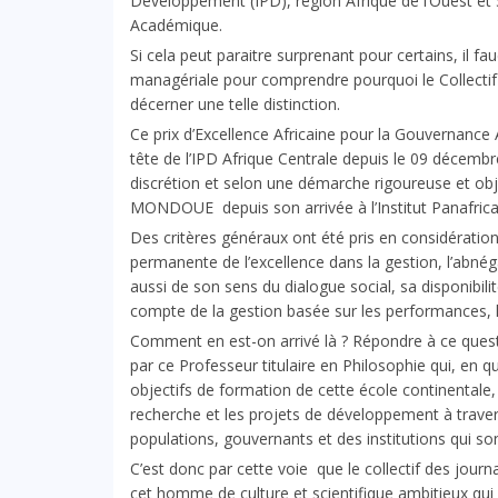
Développement (IPD), région Afrique de l’Ouest et 
Académique.
Si cela peut paraitre surprenant pour certains, il fa
managériale pour comprendre pourquoi le Collectif de
décerner une telle distinction.
Ce prix d’Excellence Africaine pour la Gouvernance A
tête de l’IPD Afrique Centrale depuis le 09 décemb
discrétion et selon une démarche rigoureuse et obj
MONDOUE depuis son arrivée à l’Institut Panafric
Des critères généraux ont été pris en considératio
permanente de l’excellence dans la gestion, l’abnég
aussi de son sens du dialogue social, sa disponibilit
compte de la gestion basée sur les performances, l
Comment en est-on arrivé là ? Répondre à ce quest
par ce Professeur titulaire en Philosophie qui, en 
objectifs de formation de cette école continentale, 
recherche et les projets de développement à trave
populations, gouvernants et des institutions qui 
C’est donc par cette voie que le collectif des journal
cet homme de culture et scientifique ambitieux qui