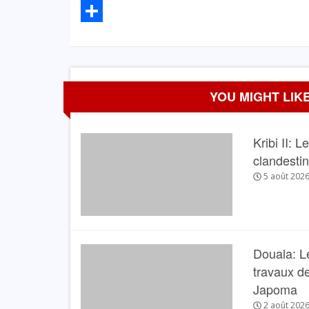
Email
Partager
YOU MIGHT LIKE
Kribi II: 
clandesti
5 août 202
Douala: L
travaux de
Japoma
2 août 202