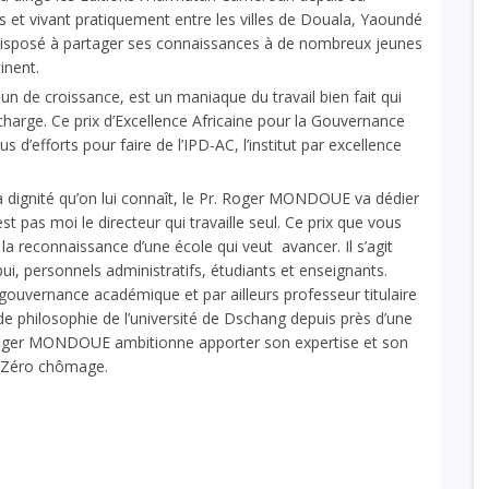
s et vivant pratiquement entre les villes de Douala, Yaoundé
isposé à partager ses connaissances à de nombreux jeunes
inent.
de croissance, est un maniaque du travail bien fait qui
a charge. Ce prix d’Excellence Africaine pour la Gouvernance
’efforts pour faire de l’IPD-AC, l’institut par excellence
t la dignité qu’on lui connaît, le Pr. Roger MONDOUE va dédier
’est pas moi le directeur qui travaille seul. Ce prix que vous
t la reconnaissance d’une école qui veut avancer. Il s’agit
i, personnels administratifs, étudiants et enseignants.
a gouvernance académique et par ailleurs professeur titulaire
e philosophie de l’université de Dschang depuis près d’une
r. Roger MONDOUE ambitionne apporter son expertise et son
r Zéro chômage.